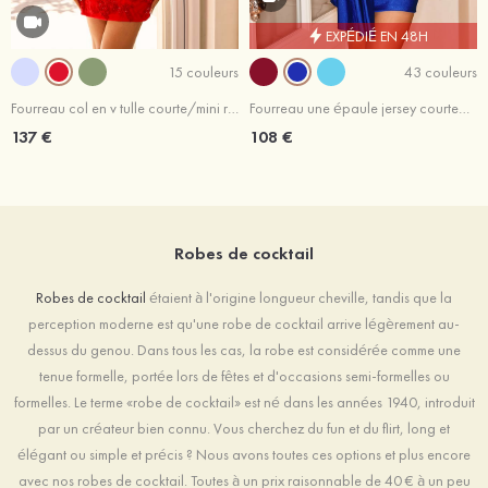
EXPÉDIÉ EN 48H
15 couleurs
43 couleurs
Fourreau col en v tulle courte/mini robe de fête de la rentrée
Fourreau une épaule jersey courte/mini robe de fête de la rentrée
137 €
108 €
Robes de cocktail
Robes de cocktail
étaient à l'origine longueur cheville, tandis que la
perception moderne est qu'une robe de cocktail arrive légèrement au-
dessus du genou. Dans tous les cas, la robe est considérée comme une
tenue formelle, portée lors de fêtes et d'occasions semi-formelles ou
formelles. Le terme «robe de cocktail» est né dans les années 1940, introduit
par un créateur bien connu. Vous cherchez du fun et du flirt, long et
élégant ou simple et précis ? Nous avons toutes ces options et plus encore
avec nos robes de cocktail. Toutes à un prix raisonnable de 40 € à un peu