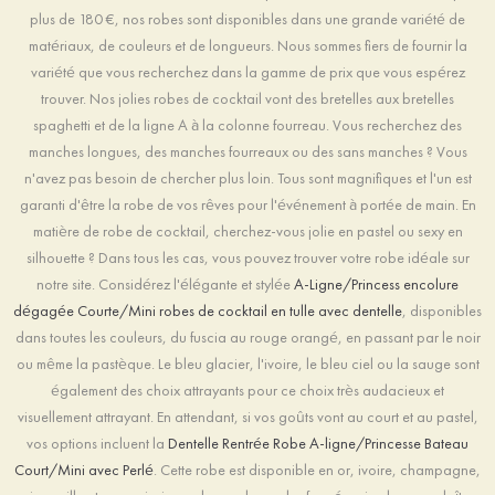
plus de 180 €, nos robes sont disponibles dans une grande variété de
matériaux, de couleurs et de longueurs. Nous sommes fiers de fournir la
variété que vous recherchez dans la gamme de prix que vous espérez
trouver. Nos jolies robes de cocktail vont des bretelles aux bretelles
spaghetti et de la ligne A à la colonne fourreau. Vous recherchez des
manches longues, des manches fourreaux ou des sans manches ? Vous
n'avez pas besoin de chercher plus loin. Tous sont magnifiques et l'un est
garanti d'être la robe de vos rêves pour l'événement à portée de main. En
matière de robe de cocktail, cherchez-vous jolie en pastel ou sexy en
silhouette ? Dans tous les cas, vous pouvez trouver votre robe idéale sur
notre site. Considérez l'élégante et stylée
A-Ligne/Princess encolure
dégagée Courte/Mini robes de cocktail en tulle avec dentelle
, disponibles
dans toutes les couleurs, du fuscia au rouge orangé, en passant par le noir
ou même la pastèque. Le bleu glacier, l'ivoire, le bleu ciel ou la sauge sont
également des choix attrayants pour ce choix très audacieux et
visuellement attrayant. En attendant, si vos goûts vont au court et au pastel,
vos options incluent la
Dentelle Rentrée Robe A-ligne/Princesse Bateau
Court/Mini avec Perlé
. Cette robe est disponible en or, ivoire, champagne,