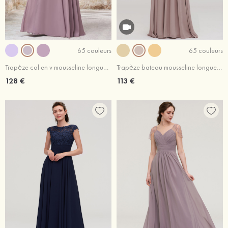
65 couleurs
65 couleurs
Trapèze col en v mousseline longueur ras du sol robe de demoiselle d'honneur avec perle crépuscule
Trapèze bateau mousseline longueur ras du sol robe de demoiselle d'honneur avec plissé taupe
128 €
113 €