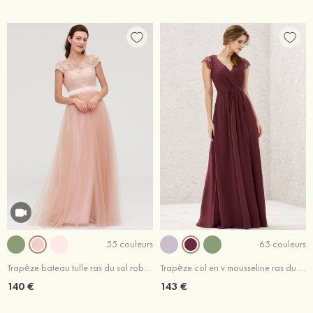
55 couleurs
65 couleurs
Trapèze bateau tulle ras du sol robe de demoiselle d'honneur avec dentelle ceintures
Trapèze col en v mousseline ras du sol robe de demoiselle d'honneur avec dentelle cabernet
140 €
143 €