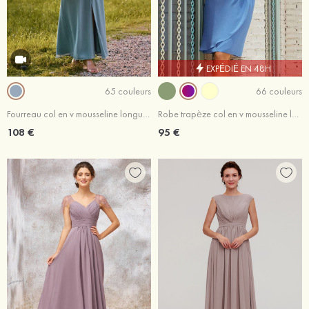
EXPÉDIÉ EN 48H
65 couleurs
66 couleurs
Fourreau col en v mousseline longueur ras du sol robe de demoiselle d'honneur avec plissé volants
Robe trapèze col en v mousseline longueur genou robe de mère de la mariée
108 €
95 €