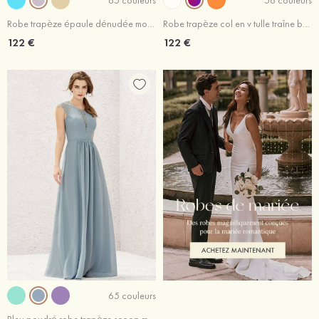
Robe trapèze épaule dénudée mousseline traîne balayage robe de demoiselle d'honneur avec ceintures
Robe trapèze col en v tulle traîne balayage robe de demoiselle d'honneur
122 €
122 €
65 couleurs