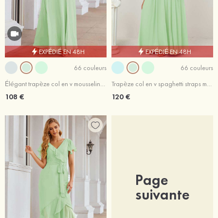
EXPÉDIÉ EN 48H
EXPÉDIÉ EN 48H
66 couleurs
66 couleurs
Élégant trapèze col en v mousseline longueur ras du sol robe de demoiselle d'honneur avec fendue
Trapèze col en v spaghetti straps mousseline ras du sol robe de demoiselle d'honneur
108 €
120 €
Page
suivante