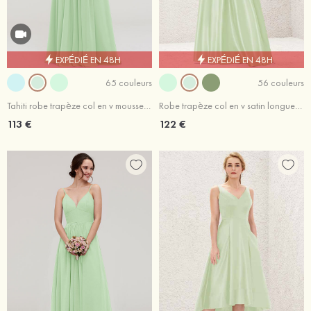
EXPÉDIÉ EN 48H
EXPÉDIÉ EN 48H
65 couleurs
56 couleurs
Tahiti robe trapèze col en v mousseline ras du sol robe de demoiselle d'honneur avec plissé
Robe trapèze col en v satin longueur ras du sol robe de demoiselle d'honneur avec plissé poches
113 €
122 €