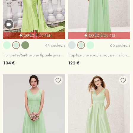
EXPÉDIÉ EN 48H
EXPÉDIÉ EN 48H
44 couleurs
66 couleurs
Trumpette/Sirène une épaule jersey ras du sol robe de demoiselle d'honneur
Trapèze une epaule mousseline longueur ras du sol robe de demoiselle d'honneur avec plissé
104 €
122 €