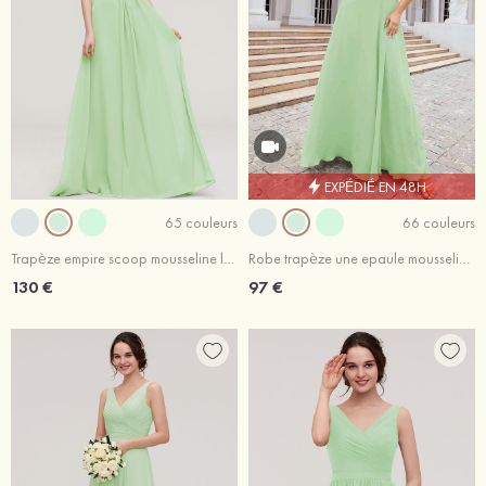
EXPÉDIÉ EN 48H
65 couleurs
66 couleurs
Trapèze empire scoop mousseline longueur ras du sol robe de demoiselle d'honneur
Robe trapèze une epaule mousseline longueur ras du sol robe de demoiselle d'honneur avec fleur d'épaule
130 €
97 €