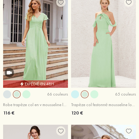
EXPÉDIÉ EN 48H
66 couleurs
65 couleurs
Robe trapèze col en v mousseline longueur ras du sol robe de demoiselle d'honneur avec plissé
Trapèze col festonné mousseline longueur ras du sol robe de demoiselle d'honneur avec poches
116 €
120 €