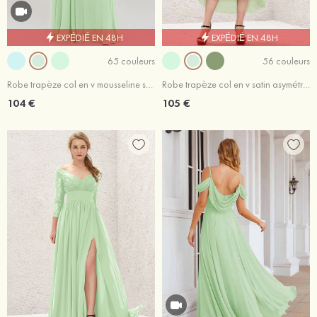
EXPÉDIÉ EN 48H
EXPÉDIÉ EN 48H
65 couleurs
56 couleurs
Robe trapèze col en v mousseline sans manches ras du sol robe de demoiselle d'honneur
Robe trapèze col en v satin asymétrique robe de demoiselle d'honneur avec poches
104 €
105 €