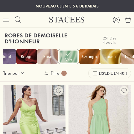
NOUVEAU CLIENT, 5 € DE RABAIS
ROBES DE DEMOISELLE
251 Des
D'HONNEUR
Produits
Violet
Rouge
Rose
Orange
Jaune
Neut
Vert
Trier par
Filtre
EXPÉDIÉ EN 48H
1