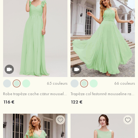
65 couleurs
66 couleurs
Robe trapèze cache cœur mousseline longueur ras du sol robe de demoiselle d'honneur avec plissé fleur d'épaule
Trapèze col festonné mousseline ras du sol robe de demoiselle d'honneur
116 €
122 €