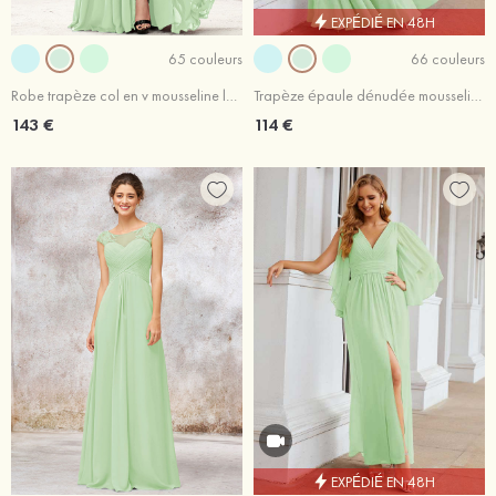
EXPÉDIÉ EN 48H
65 couleurs
66 couleurs
Robe trapèze col en v mousseline longueur ras du sol robe de demoiselle d'honneur avec fendu
Trapèze épaule dénudée mousseline ras du sol robe de demoiselle d'honneur avec plissé
143 €
114 €
EXPÉDIÉ EN 48H