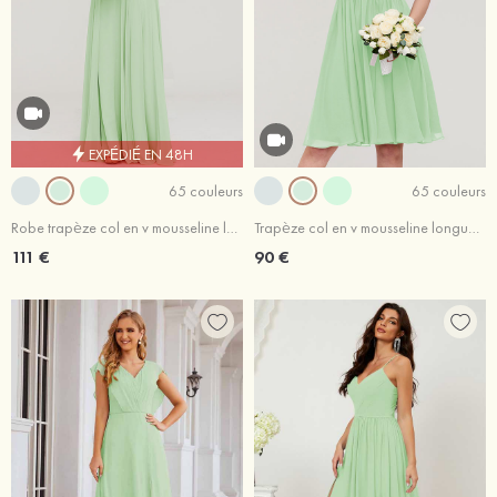
EXPÉDIÉ EN 48H
65 couleurs
65 couleurs
Robe trapèze col en v mousseline longueur ras du sol robe de demoiselle d'honneur avec ceintures
Trapèze col en v mousseline longueur genou robe de demoiselle d'honneur ralsin
111 €
90 €