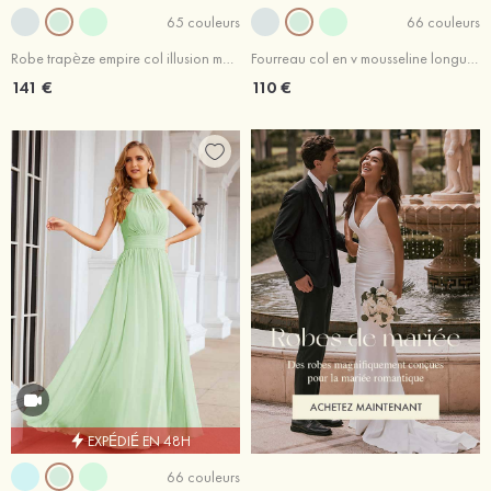
65 couleurs
66 couleurs
Robe trapèze empire col illusion mousseline longueur ras du sol robe de demoiselle d'honneur
Fourreau col en v mousseline longueur ras du sol robe de demoiselle d'honneur avec plissé
141 €
110 €
EXPÉDIÉ EN 48H
66 couleurs