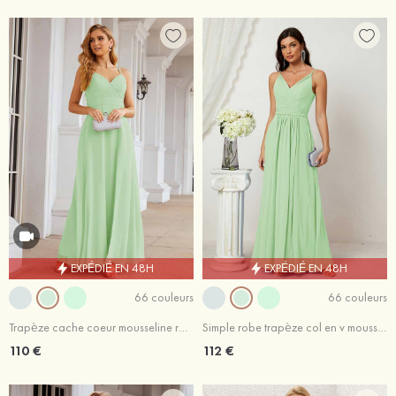
EXPÉDIÉ EN 48H
EXPÉDIÉ EN 48H
66 couleurs
66 couleurs
Trapèze cache coeur mousseline ras du sol robe de demoiselle d'honneur fendue
Simple robe trapèze col en v mousseline longueur ras du sol robe de demoiselle d'honneur avec fendu
110 €
112 €