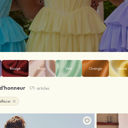
Rouge
Rose
Vert
Orange
Jaune
 d'honneur
171 articles
effacer