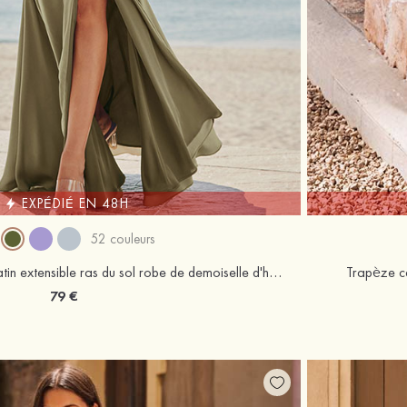
EXPÉDIÉ EN 48H
52 couleurs
Trumpette/Sirène scoop satin extensible ras du sol robe de demoiselle d'honneur
Trapèze ca
79 €