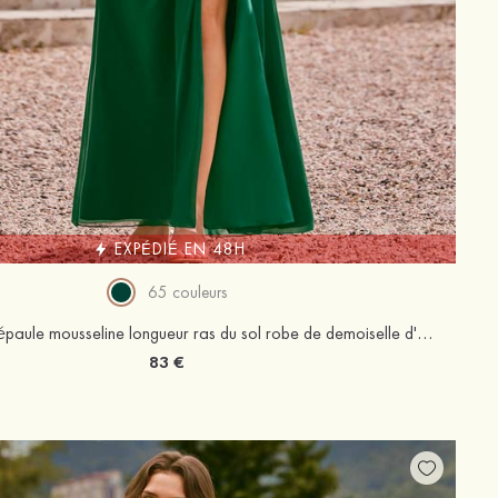
EXPÉDIÉ EN 48H
65 couleurs
Fourreau une épaule mousseline longueur ras du sol robe de demoiselle d'honneur avec plissé fendue
83 €