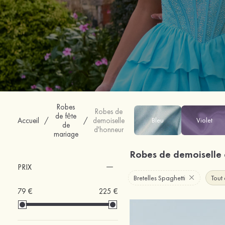
Robes
Robes de
de fête
Accueil
/
/
demoiselle
Bleu
Violet
de
d'honneur
mariage
Robes de demoiselle
PRIX
Bretelles Spaghetti
Tout 
79 €
225 €