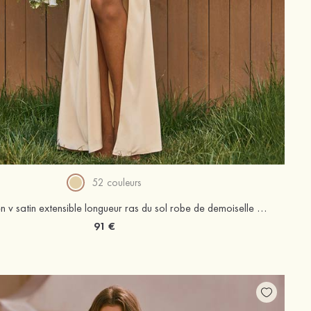
52 couleurs
Fourreau col en v satin extensible longueur ras du sol robe de demoiselle d'honneur avec plissé fendue
91 €