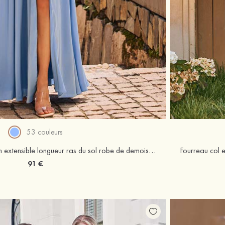
53 couleurs
Robe trapèze col en v satin extensible longueur ras du sol robe de demoiselle d'honneur avec plissé fendue
91 €