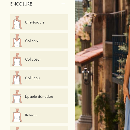
ENCOLURE
Une épaule
Col en v
Col cœur
Col licou
Épaule dénudée
Bateau