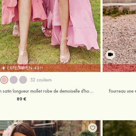
EXPÉDIÉ EN 48H
52 couleurs
Fourreau col bénitier stretch satin longueur mollet robe de demoiselle d'honneur
89 €