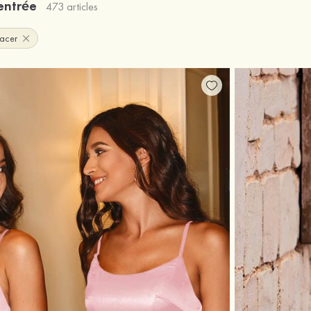
rentrée
473 articles
facer