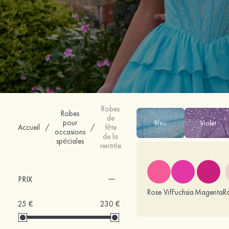
Robes
Robes
de
pour
Bleu
Violet
Accueil
/
/
fête
occasions
de la
spéciales
rentrée
PRIX
Rose Vif
Fuchsia
Magenta
R
25 €
230 €