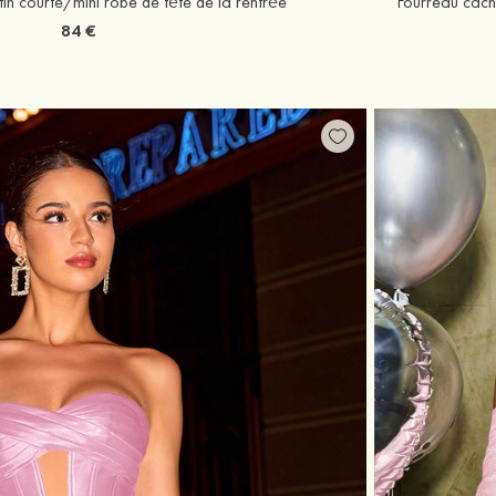
in courte/mini robe de fête de la rentrée
84 €