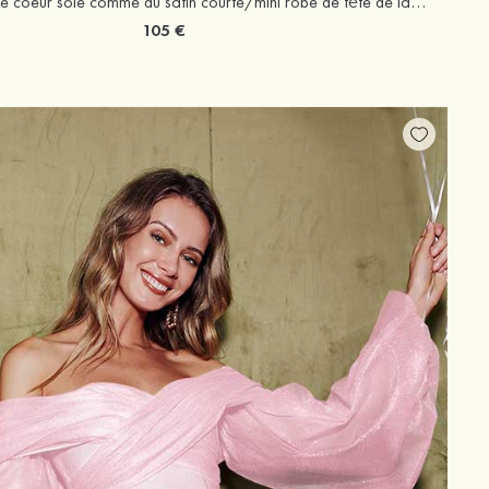
Fourreau cache coeur soie comme du satin courte/mini robe de fête de la rentrée avec trou de serrure
105 €