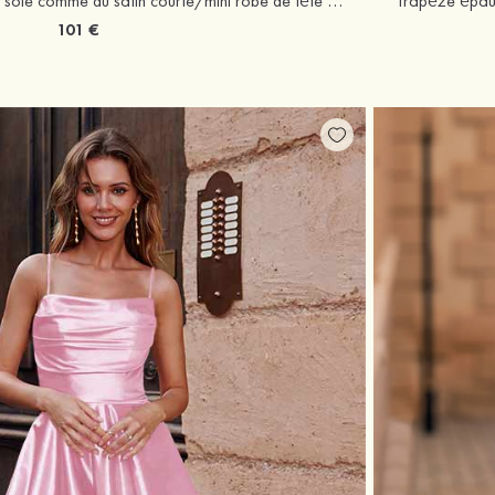
Robe trapèze cache coeur soie comme du satin courte/mini robe de fête de la rentrée
101 €