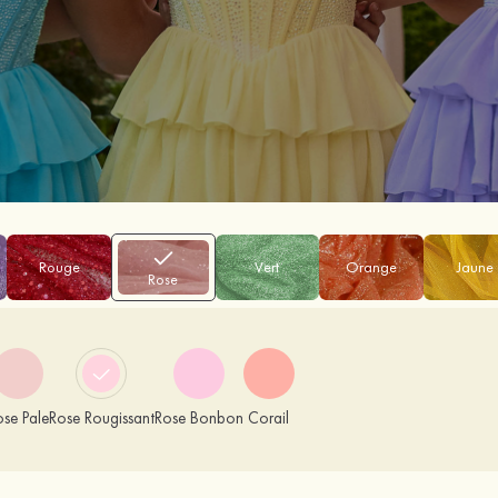
Rouge
Vert
Orange
Jaune
Rose
ose Pale
Rose Rougissant
Rose Bonbon
Corail