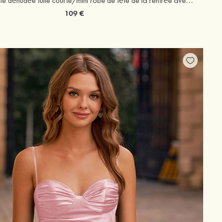
Trapèze épaule dénudée tulle courte/mini robe de fête de la rentrée avec plissé
109 €