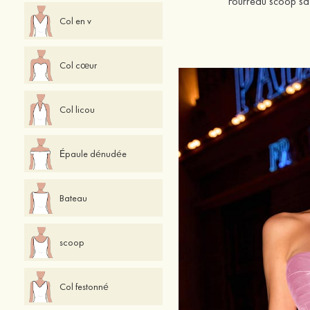
Fourreau scoop sat
Col en v
Col cœur
Col licou
Épaule dénudée
Bateau
scoop
Col festonné