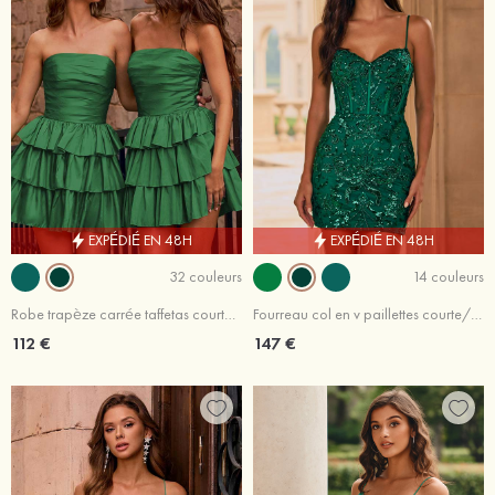
EXPÉDIÉ EN 48H
EXPÉDIÉ EN 48H
32 couleurs
14 couleurs
Robe trapèze carrée taffetas courte/mini robe de fête de la rentrée avec plissé volants
Fourreau col en v paillettes courte/mini robe de fête de la rentré avec perles paillettes
112 €
147 €