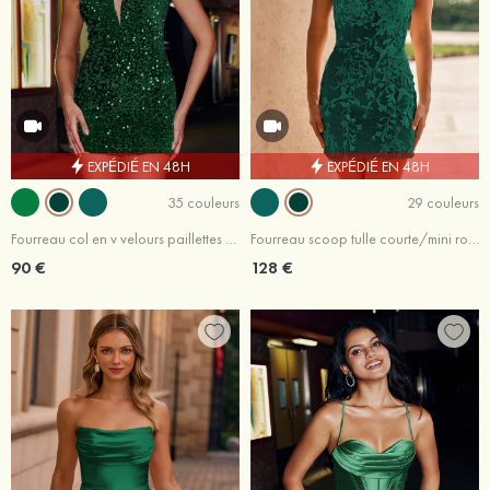
EXPÉDIÉ EN 48H
EXPÉDIÉ EN 48H
35 couleurs
29 couleurs
Fourreau col en v velours paillettes courte/mini robe de fête de la rentrée
Fourreau scoop tulle courte/mini robe de fête de la rentrée avec perles
90 €
128 €