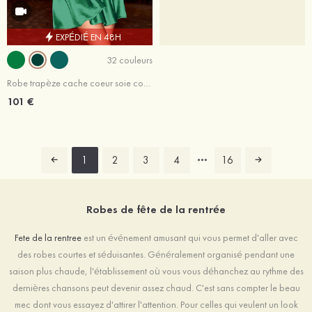
EXPÉDIÉ EN 48H
32 couleurs
Robe trapèze cache coeur soie comme du satin courte/mini robe de fête de la rentrée
101 €
1
2
3
4
16
Robes de fête de la rentrée
Fete de la rentree
est un événement amusant qui vous permet d'aller avec
des robes courtes et séduisantes. Généralement organisé pendant une
saison plus chaude, l'établissement où vous vous déhanchez au rythme des
dernières chansons peut devenir assez chaud. C'est sans compter le beau
mec dont vous essayez d'attirer l'attention. Pour celles qui veulent un look