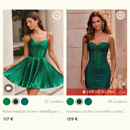
EXPÉDIÉ EN 48H
27 couleurs
38 couleurs
Robe trapèze col en v métallique courte/mini robe de fête de la rentrée
Fourreau cache coeur tulle courte/mini robe de fête de la rentrée avec appliqué paillettes
117 €
129 €