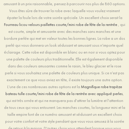
amusant à un prix raisonnable, pensez à parcourir nos plus de 860 options.
Vous êtes sûre de trouver la robe avec laquelle vous voulez vraiment
épater la foule lors de votre soirée spéciale. Un excellent choix serait la
Fourreau licou velours paillettes courte/mini robe de fête de la rentrée
, qui
est courte, simple et amusante avec des manches sans manches et une
bordure perlée qui met en valeur toutes les bonnes lignes. La robe a un dos
perlé qui vous donnera un look séduisant et amusant sous n'importe quel
éclairage. Cette robe est disponible en blanc ou en noir si vous optez pour
une palette de couleurs plus traditionnelle. Elle est également disponible
dans des couleurs amusantes comme le raisin, le bleu glacier et le rose
perle si vous souhaitez une palette de couleurs plus unique. Si ce n'est pas
exactement ce que vous aviez en tête, il existe toujours une autre option.
L'une de ces nombreuses autres options est la
Magnifique robe trapèze
bateau tulle courte/mini robe de fête de la rentrée avec appliqué perles
,
qui est très ornée et qui ne manquera pas d'attirer la lumière et l'attention
de tous ceux qui vous entourent. Les manches courtes, la longueur mini et la
taille empire font de ce numéro amusant et séduisant un excellent choix
pour votre confort et votre style pendant que vous vous amusez à la soirée
de retour à la maison. D'autres choix vous attendent lorsque vous vous