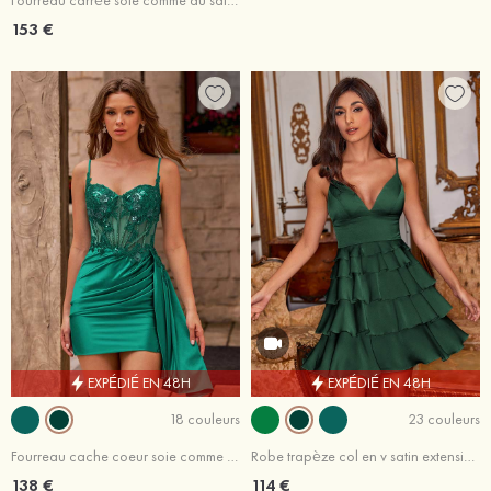
Fourreau carrée soie comme du satin courte/mini robe de fête de la rentrée
153 €
EXPÉDIÉ EN 48H
EXPÉDIÉ EN 48H
18 couleurs
23 couleurs
Fourreau cache coeur soie comme du satin courte/mini robe de fête de la rentrée avec appliqué paillettes
Robe trapèze col en v satin extensible courte/mini robe de fête de la rentrée
138 €
114 €