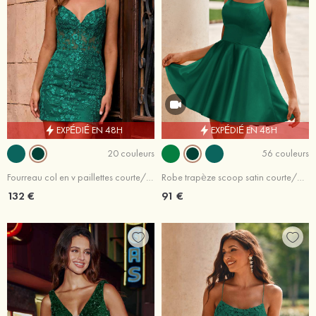
EXPÉDIÉ EN 48H
EXPÉDIÉ EN 48H
20 couleurs
56 couleurs
Fourreau col en v paillettes courte/mini robe de fête de la rentrée avec fendue paillettes
Robe trapèze scoop satin courte/mini robe de fête de la rentrée
132 €
91 €