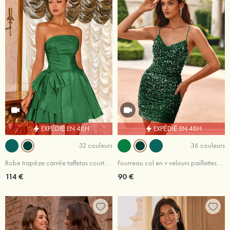
EXPÉDIÉ EN 48H
EXPÉDIÉ EN 48H
32 couleurs
36 couleurs
Robe trapèze carrée taffetas courte/mini robe de fête de la rentrée
Fourreau col en v velours paillettes courte/mini robe de fête de la rentrée
114 €
90 €