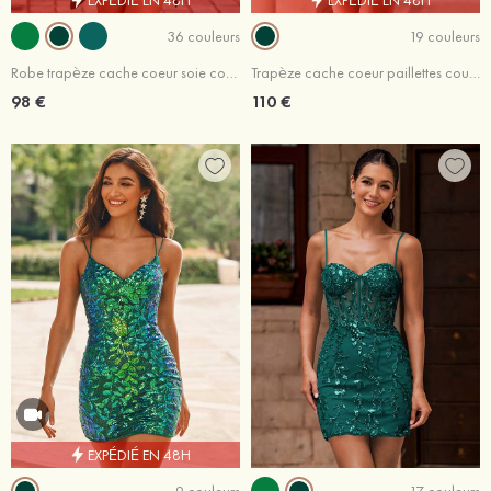
36 couleurs
19 couleurs
Robe trapèze cache coeur soie comme du satin courte/mini robe de fête de la rentré avec plissé drapé latéral
Trapèze cache coeur paillettes courte/mini robe de fête de la rentrée
98 €
110 €
EXPÉDIÉ EN 48H
9 couleurs
17 couleurs