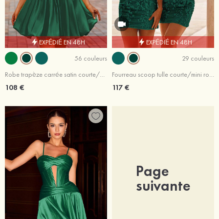
EXPÉDIÉ EN 48H
EXPÉDIÉ EN 48H
56 couleurs
29 couleurs
Robe trapèze carrée satin courte/mini robe de fête de la rentré avec plissé
Fourreau scoop tulle courte/mini robe de fête de la rentrée
108 €
117 €
Page
suivante