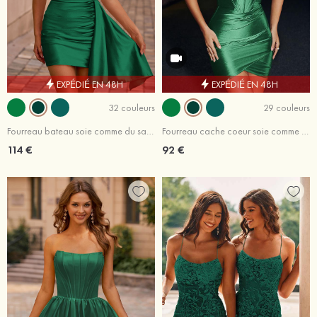
EXPÉDIÉ EN 48H
EXPÉDIÉ EN 48H
32 couleurs
29 couleurs
Fourreau bateau soie comme du satin courte/mini robe de fête de la rentré avec plissé drapé latéral
Fourreau cache coeur soie comme du satin courte/mini robe de fête de la rentrée
114 €
92 €