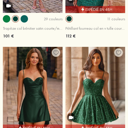
EXPÉDIÉ EN 48H
29 couleurs
11 couleurs
Trapèze col bénitier satin courte/mini robe de fête de la rentrée
Pétillant fourreau col en v tulle courte/mini robe de fête de la rentrée
101 €
112 €
EXPÉDIÉ EN 48H
EXPÉDIÉ EN 48H