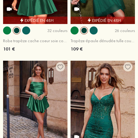
EXPÉDIÉ EN 48H
EXPÉDIÉ EN 48H
32 couleurs
26 couleurs
Robe trapèze cache coeur soie comme du satin courte/mini robe de fête de la rentrée
Trapèze épaule dénudée tulle courte/mini robe de fête de la rentrée avec plissé
101 €
109 €