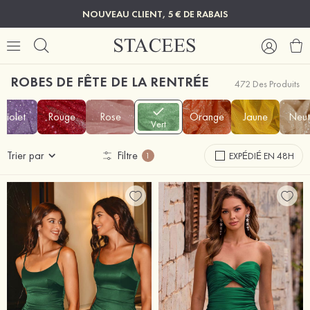
NOUVEAU CLIENT, 5 € DE RABAIS
ROBES DE FÊTE DE LA RENTRÉE
472 Des Produits
Violet
Rouge
Rose
Orange
Jaune
Neut
Vert
Trier par
Filtre
EXPÉDIÉ EN 48H
1