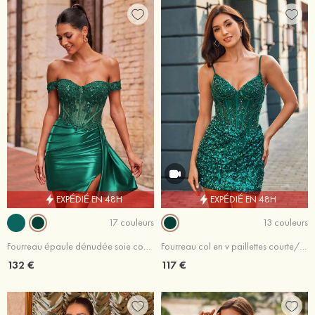
EXPÉDIÉ EN 48H
EXPÉDIÉ EN 48H
17 couleurs
13 couleurs
Fourreau épaule dénudée soie comme du satin courte/mini robe de fête de la rentrée avec appliqué drapé latéral
Fourreau col en v paillettes courte/mini robe de fête de la rentrée
132 €
117 €