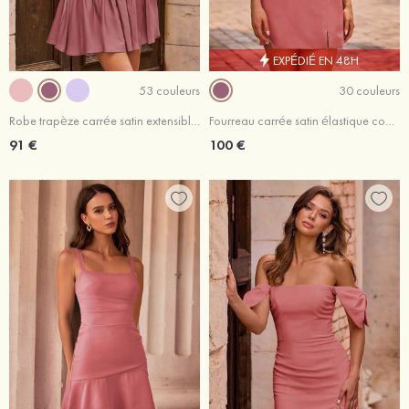
EXPÉDIÉ EN 48H
53 couleurs
30 couleurs
Robe trapèze carrée satin extensible courte/mini robe de fête de la rentrée
Fourreau carrée satin élastique courte/mini robe de fête de la rentré avec fendue noeuds papillons
91 €
100 €