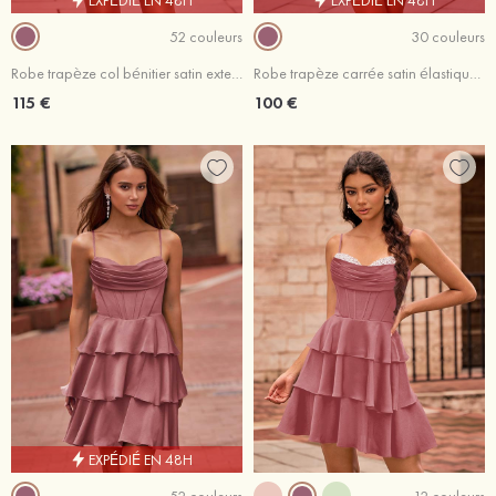
52 couleurs
30 couleurs
Robe trapèze col bénitier satin extensible courte/mini robe de fête de la rentrée avec plissé volants
Robe trapèze carrée satin élastique courte/mini robe de fête de la rentré avec ourlet
115 €
100 €
EXPÉDIÉ EN 48H
52 couleurs
12 couleurs