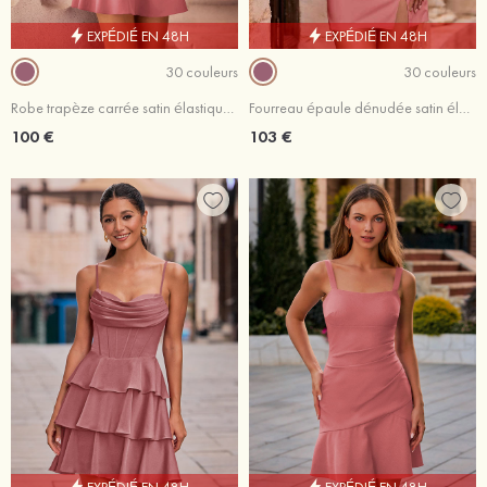
EXPÉDIÉ EN 48H
EXPÉDIÉ EN 48H
30 couleurs
30 couleurs
Robe trapèze carrée satin élastique courte/mini robe de fête de la rentrée avec plissé ourlet
Fourreau épaule dénudée satin élastique courte/mini robe de fête de la rentrée avec noeuds papillons
100 €
103 €
EXPÉDIÉ EN 48H
EXPÉDIÉ EN 48H