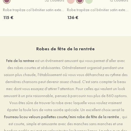
Robe trapèze col bénitier satin extensible courte/mini robe de fête de la rentré avec plissé volants
Robe trapèze col bénitier satin extensible courte/mini robe de fête de la rentrée avec perles volants
115 €
136 €
Robes de fête de la rentrée
Fete de la rentree
est un événement amusant qui vous permet d'aller avec
des robes courtes et séduisantes. Généralement organisé pendant une
saison plus chaude, l'établissement où vous vous déhanchez au rythme des
dernières chansons peut devenir assez chaud. C'est sans compter le beau
mec dont vous essayez d'attirer l'attention. Pour celles qui veulent un look
amusant à un prix raisonnable, pensez à parcourir nos plus de 860 options.
Vous êtes sûre de trouver la robe avec laquelle vous voulez vraiment
épater la foule lors de votre soirée spéciale. Un excellent choix serait la
Fourreau licou velours paillettes courte/mini robe de fête de la rentrée
, qui
est courte, simple et amusante avec des manches sans manches et une
bordure perlée qui met en valeur toutes les bonnes lignes. La robe a un dos