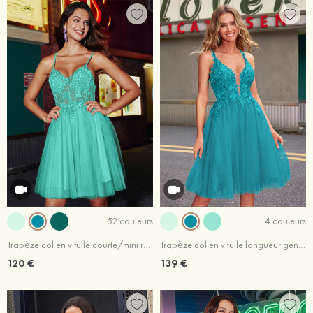
52 couleurs
4 couleurs
Trapèze col en v tulle courte/mini robe de fête de la rentrée avec perles
Trapèze col en v tulle longueur genou robe de bal
120 €
139 €