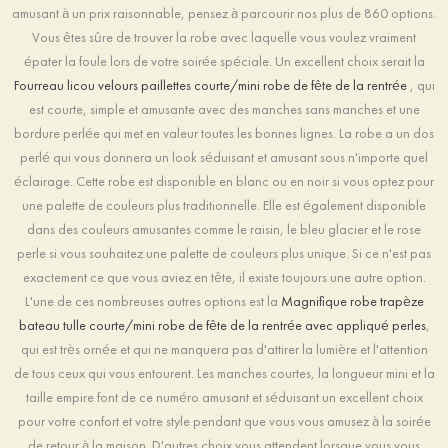
amusant à un prix raisonnable, pensez à parcourir nos plus de 860 options.
Vous êtes sûre de trouver la robe avec laquelle vous voulez vraiment
épater la foule lors de votre soirée spéciale. Un excellent choix serait la
Fourreau licou velours paillettes courte/mini robe de fête de la rentrée
, qui
est courte, simple et amusante avec des manches sans manches et une
bordure perlée qui met en valeur toutes les bonnes lignes. La robe a un dos
perlé qui vous donnera un look séduisant et amusant sous n'importe quel
éclairage. Cette robe est disponible en blanc ou en noir si vous optez pour
une palette de couleurs plus traditionnelle. Elle est également disponible
dans des couleurs amusantes comme le raisin, le bleu glacier et le rose
perle si vous souhaitez une palette de couleurs plus unique. Si ce n'est pas
exactement ce que vous aviez en tête, il existe toujours une autre option.
L'une de ces nombreuses autres options est la
Magnifique robe trapèze
bateau tulle courte/mini robe de fête de la rentrée avec appliqué perles
,
qui est très ornée et qui ne manquera pas d'attirer la lumière et l'attention
de tous ceux qui vous entourent. Les manches courtes, la longueur mini et la
taille empire font de ce numéro amusant et séduisant un excellent choix
pour votre confort et votre style pendant que vous vous amusez à la soirée
de retour à la maison. D'autres choix vous attendent lorsque vous vous