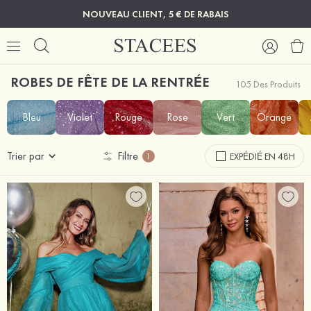
NOUVEAU CLIENT, 5 € DE RABAIS
ROBES DE FÊTE DE LA RENTRÉE
105 Des Produits
Bleu
Violet
Rouge
Rose
Vert
Orange
Trier par
Filtre
EXPÉDIÉ EN 48H
1