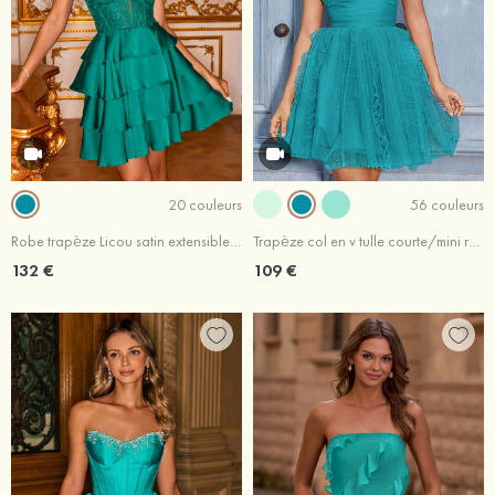
20 couleurs
56 couleurs
Robe trapèze Licou satin extensible courte/mini robe de fête de la rentrée
Trapèze col en v tulle courte/mini robe de fête de la rentrée avec volants
132 €
109 €