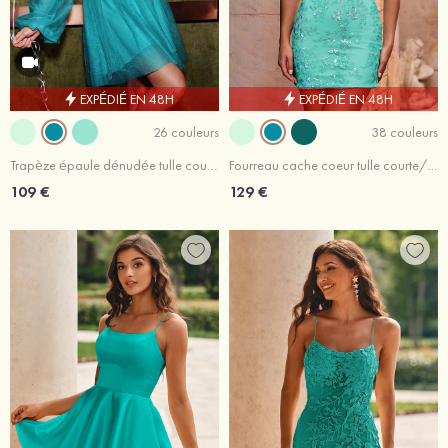
EXPÉDIÉ EN 48H
EXPÉDIÉ EN 48H
26 couleurs
38 couleurs
Trapèze épaule dénudée tulle courte/mini robe de fête de la rentrée avec plissé
Fourreau cache coeur tulle courte/mini robe de fête de la rentrée avec appliqué paillettes
109 €
129 €