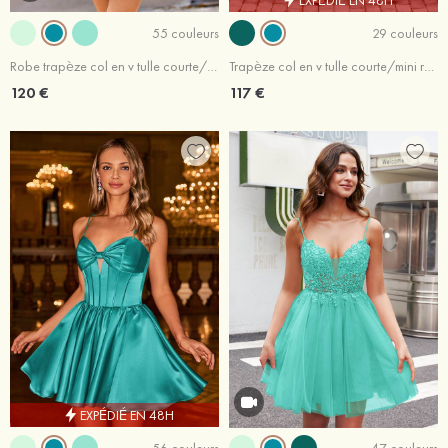
55 couleurs
29 couleurs
Robe trapèze col en v tulle courte/mini robe de fête de la rentrée
Trapèze col en v tulle courte/mini robe de fête de la rentrée
120 €
117 €
EXPÉDIÉ EN 48H
56 couleurs
47 couleurs