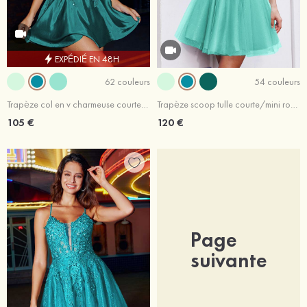
EXPÉDIÉ EN 48H
62 couleurs
54 couleurs
Trapèze col en v charmeuse courte/mini robe de fête de la rentrée
Trapèze scoop tulle courte/mini robe de fête de la rentrée avec appliqué
105 €
120 €
Page
suivante