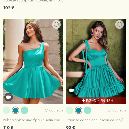
Trapèze scoop satin courte/mini robe de fête de la rentrée avec plissé
102 €
EXPÉDIÉ EN 48H
57 couleurs
37 couleurs
Robe trapèze une épaule satin courte/mini robe de fête de la rentrée
Trapèze cache coeur satin courte/mini robe de fête de la rentrée
110 €
92 €