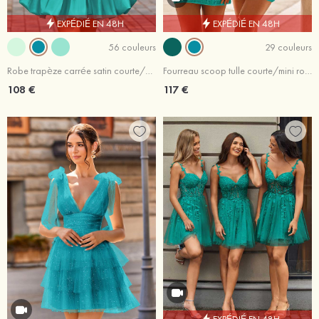
EXPÉDIÉ EN 48H
EXPÉDIÉ EN 48H
56 couleurs
29 couleurs
Robe trapèze carrée satin courte/mini robe de fête de la rentré avec plissé
Fourreau scoop tulle courte/mini robe de fête de la rentrée
108 €
117 €
EXPÉDIÉ EN 48H