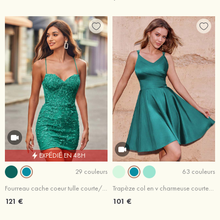
EXPÉDIÉ EN 48H
29 couleurs
63 couleurs
Fourreau cache coeur tulle courte/mini robe de fête de la rentrée
Trapèze col en v charmeuse courte/mini robe de fête de la rentrée avec plissé
121 €
101 €