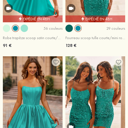
EXPÉDIÉ EN 48H
EXPÉDIÉ EN 48H
56 couleurs
29 couleurs
Robe trapèze scoop satin courte/mini robe de fête de la rentrée
Fourreau scoop tulle courte/mini robe de fête de la rentrée avec perles
91 €
128 €