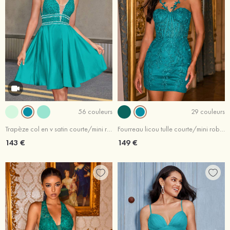
56 couleurs
29 couleurs
Trapèze col en v satin courte/mini robe de fête de la rentrée avec cristal
Fourreau licou tulle courte/mini robe de fête de la rentré avec dentelle
143 €
149 €