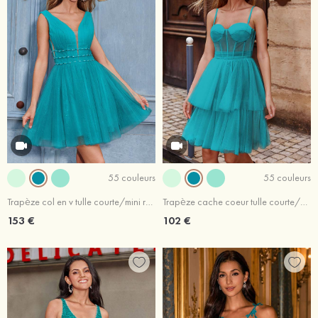
55 couleurs
55 couleurs
Trapèze col en v tulle courte/mini robe de fête de la rentrée avec perles
Trapèze cache coeur tulle courte/mini robe de fête de la rentrée
153 €
102 €