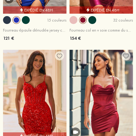
EXPÉDIÉ EN 48H
EXPÉDIÉ EN 48H
15 couleurs
32 couleurs
Fourreau épaule dénudée jersey courte/mini robe de bal
Fourreau col en v soie comme du satin courte/mini robe de fête de la rentrée avec fleurs paillettes
121 €
154 €
EXPÉDIÉ EN 48H