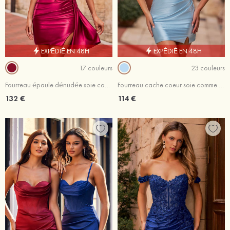
EXPÉDIÉ EN 48H
EXPÉDIÉ EN 48H
17 couleurs
23 couleurs
Fourreau épaule dénudée soie comme du satin courte/mini robe de fête de la rentrée avec appliqué drapé latéral
Fourreau cache coeur soie comme du satin courte/mini robe de fête de la rentrée
132 €
114 €