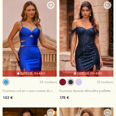
EXPÉDIÉ EN 48H
EXPÉDIÉ EN 48H
36 couleurs
10 couleurs
Fourreau col en v soie comme du satin courte/mini robe de fête de la rentré avec plissé fendue
Fourreau épaule dénudée paillettes courte/mini robe de fête de la rentrée avec fendue frange
103 €
178 €