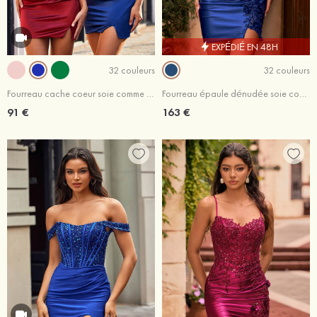
EXPÉDIÉ EN 48H
32 couleurs
32 couleurs
Fourreau cache coeur soie comme du satin courte/mini robe de fête de la rentrée
Fourreau épaule dénudée soie comme du satin courte/mini robe de fête de la rentré avec appliqué perles
91 €
163 €