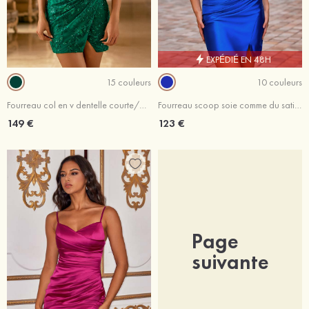
EXPÉDIÉ EN 48H
15 couleurs
10 couleurs
Fourreau col en v dentelle courte/mini robe de fête de la rentré avec plissé paillettes
Fourreau scoop soie comme du satin courte/mini robe de fête de la rentré avec appliqué perles
149 €
123 €
Page
suivante