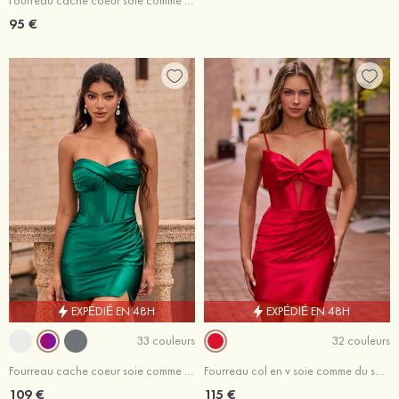
Fourreau cache coeur soie comme du satin courte/mini robe de fête de la rentrée
95 €
EXPÉDIÉ EN 48H
EXPÉDIÉ EN 48H
33 couleurs
32 couleurs
Fourreau cache coeur soie comme du satin courte/mini robe de fête de la rentrée avec plissé fendue
Fourreau col en v soie comme du satin courte/mini robe de fête de la rentrée avec fendue noeuds papillons
109 €
115 €