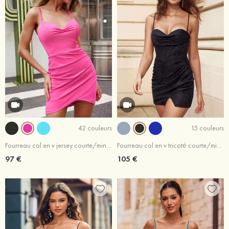
42 couleurs
15 couleurs
Fourreau col en v jersey courte/mini robe de fête de la rentrée avec fendue
Fourreau col en v tricoté courte/mini robe de fête de la rentrée
97 €
105 €