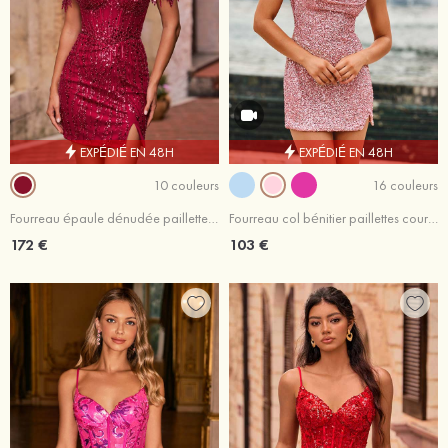
EXPÉDIÉ EN 48H
EXPÉDIÉ EN 48H
10 couleurs
16 couleurs
Fourreau épaule dénudée paillettes courte/mini robe de fête de la rentrée avec perles frange
Fourreau col bénitier paillettes courte/mini robe de fête de la rentrée
172 €
103 €