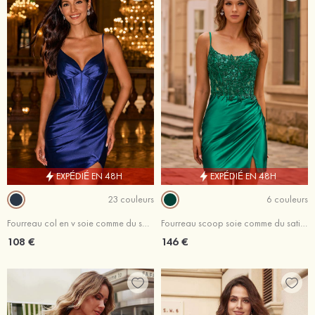
EXPÉDIÉ EN 48H
EXPÉDIÉ EN 48H
23 couleurs
6 couleurs
Fourreau col en v soie comme du satin courte/mini robe de fête de la rentré avec plissé fendue
Fourreau scoop soie comme du satin courte/mini robe de fête de la rentré avec appliqué perles
108 €
146 €