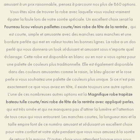
amusant à un prix raisonnable, pensez à parcourir nos plus de 860 options.
Vous êtes sûre de trouver la robe avec laquelle vous voulez vraiment
épater la foule lors de votre soirée spéciale. Un excellent choix serait la
Fourreau licou velours paillettes courte/mini robe de fête de la rentrée
, qui
est courte, simple et amusante avec des manches sans manches et une
bordure perlée qui met en valeur toutes les bonnes lignes. La robe a un dos
perlé qui vous donnera un look séduisant et amusant sous n'importe quel
éclairage. Cette robe est disponible en blanc ou en noir si vous optez pour
une palette de couleurs plus traditionnelle. Elle est également disponible
dans des couleurs amusantes comme le raisin, le bleu glacier et le rose
perle si vous souhaitez une palette de couleurs plus unique. Si ce n'est pas
exactement ce que vous aviez en tête, il existe toujours une autre option.
L'une de ces nombreuses autres options est la
Magnifique robe trapèze
bateau tulle courte/mini robe de fête de la rentrée avec appliqué perles
,
qui est très ornée et qui ne manquera pas d'attirer la lumière et l'attention
de tous ceux qui vous entourent. Les manches courtes, la longueur mini et la
taille empire font de ce numéro amusant et séduisant un excellent choix
pour votre confort et votre style pendant que vous vous amusez à la soirée
de retour à la maison. D'autres choix vous attendent lorsque vous vous