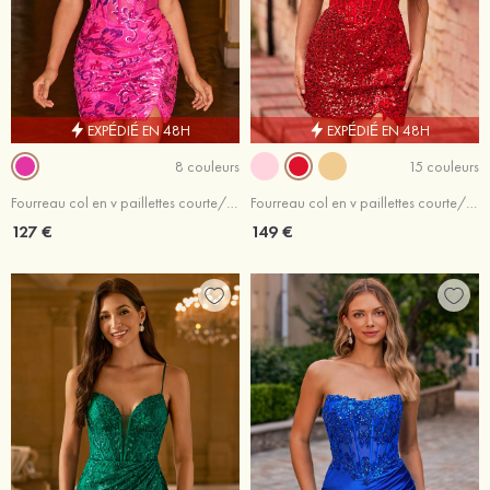
EXPÉDIÉ EN 48H
EXPÉDIÉ EN 48H
8 couleurs
15 couleurs
Fourreau col en v paillettes courte/mini robe de fête de la rentré avec fendue
Fourreau col en v paillettes courte/mini robe de fête de la rentrée avec appliqué fendue
127 €
149 €