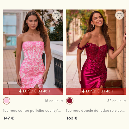
EXPÉDIÉ EN 48H
EXPÉDIÉ EN 48H
16 couleurs
32 couleurs
Fourreau carrée paillettes courte/mini robe de fête de la rentrée avec perles fendue
Fourreau épaule dénudée soie comme du satin courte/mini robe de fête de la rentré avec fleurs paillettes
147 €
163 €