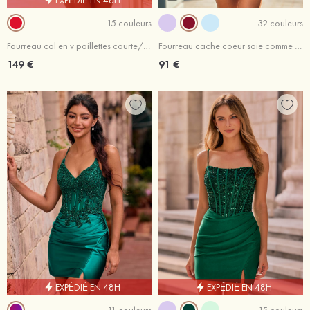
15 couleurs
32 couleurs
Fourreau col en v paillettes courte/mini robe de fête de la rentré avec appliqué fendue
Fourreau cache coeur soie comme du satin courte/mini robe de fête de la rentrée
149 €
91 €
EXPÉDIÉ EN 48H
EXPÉDIÉ EN 48H
11 couleurs
15 couleurs