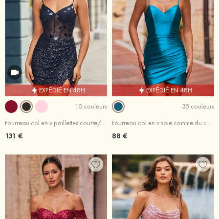
EXPÉDIÉ EN 48H
EXPÉDIÉ EN 48H
10 couleurs
35 couleurs
Fourreau col en v paillettes courte/mini robe de fête de la rentrée
Fourreau col en v soie comme du satin courte/mini robe de fête de la rentrée avec plissé fendue
131 €
88 €