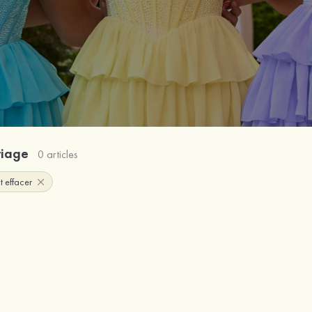
riage
0 articles
t effacer