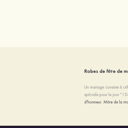
Robes de fête de 
Un mariage consiste à cél
spéciale pour le jour " I
d'honneur
,
Mère de la ma