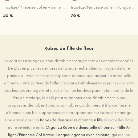
Trapèze/Princesse col en v dentelle tulle longueur genou robe de fille de fleur
Trapèze/Princesse col en v longueur genou tulle robe de fille de fleur avec paillettes
55 €
76 €
Robes de fille de fleur
Le coût des mariages a considérablement augmenté ces dernières années.
De plus en plus, les membres de la noce recherchent un moyen de faire
partie de l'événement sans dépenser beaucoup d'argent. La demoiselle
d'honneur et le porteur de l'alliance sont généralement des jeunes qui n'ont
pas leur propre argent, et si eux et l'un ou les deux parents font partie de la
fête de mariage, le coût peut augmenter considérablement. Nous
proposons des robes à prix raisonnables qui donneront à la demoiselle
d'honneur une belle apparence et correspondront au thème du mariage.
Une option pour les
Robes de demoiselles d'honneur fille
disponibles dans
notre inventaire est la
Organza Robe de demoiselle d'honneur - fille A-
ligne/Princesse Col bateau Longueur genou avec ceinture
, qui est une