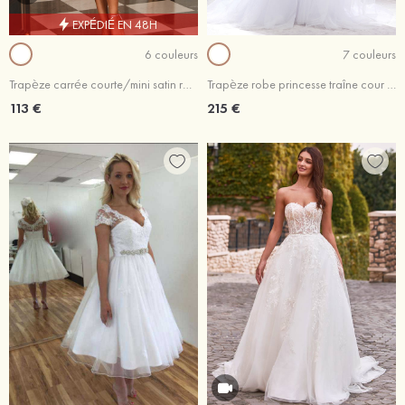
EXPÉDIÉ EN 48H
6 couleurs
7 couleurs
Trapèze carrée courte/mini satin robe de mariée
Trapèze robe princesse traîne cour tulle robe de mariée avec appliques
113 €
215 €