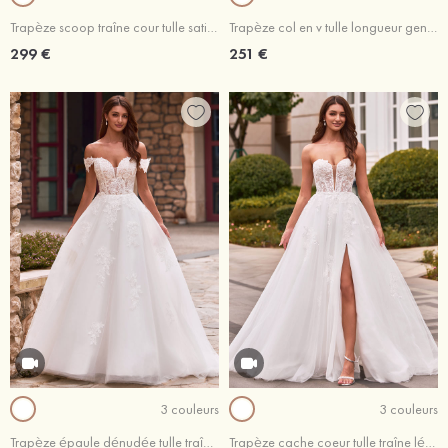
Trapèze scoop traîne cour tulle satin robe de mariée avec perle
Trapèze col en v tulle longueur genou robe de mariée avec fleurs ceintures paillettes
299 €
251 €
3 couleurs
3 couleurs
Trapèze épaule dénudée tulle traîne courte robe de mariée avec appliqué perles
Trapèze cache coeur tulle traîne légère robe de mariée avec appliqué perles fendue