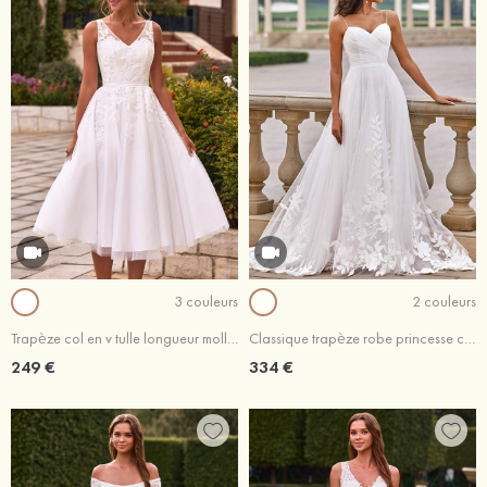
3 couleurs
2 couleurs
Trapèze col en v tulle longueur mollet robe de mariée avec dentelle plissé ceintures
Classique trapèze robe princesse col en v tulle traîne balayage robe de mariée
249 €
334 €