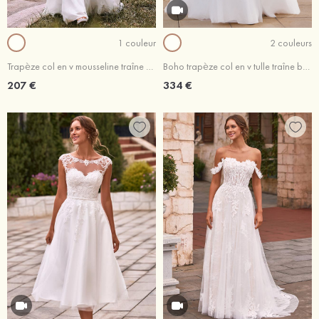
1 couleur
2 couleurs
Trapèze col en v mousseline traîne balayage robe de mariée
Boho trapèze col en v tulle traîne balayage robe de mariée
207 €
334 €