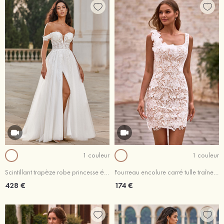
1 couleur
1 couleur
Scintillant trapèze robe princesse épaule dénudée tulle traîne balayage robe de mariée
Fourreau encolure carré tulle traîne amovible robe de mariée avec dentelle fleurs ceinture
428 €
174 €