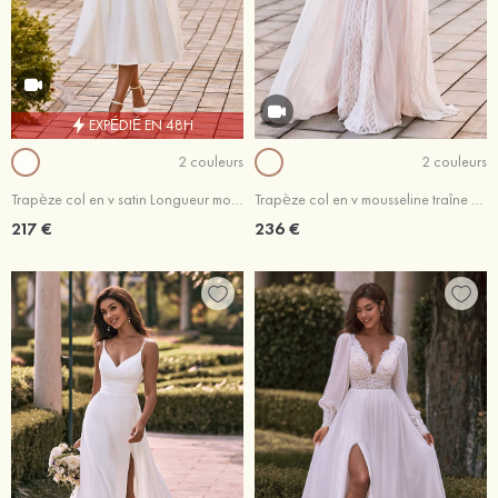
EXPÉDIÉ EN 48H
2 couleurs
2 couleurs
Trapèze col en v satin Longueur mollet robe de mariée avec dentelle plissé
Trapèze col en v mousseline traîne courte robe de mariée avec dentelle
217 €
236 €