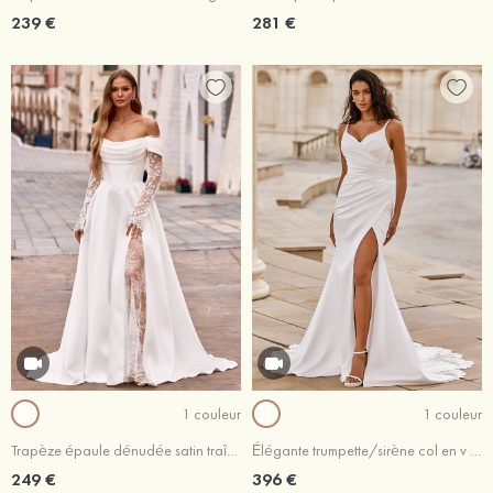
239 €
281 €
1 couleur
1 couleur
Trapèze épaule dénudée satin traîne chapelle robe de mariée avec dentelle plissé fendue
Élégante trumpette/sirène col en v satin traîne cour robe de mariée
249 €
396 €