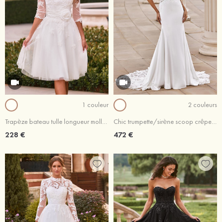
1 couleur
2 couleurs
Trapèze bateau tulle longueur mollet robe de mariée avec dentelle fleurs ceinture
Chic trumpette/sirène scoop crêpe élastique traîne chapelle robe de mariée
228 €
472 €