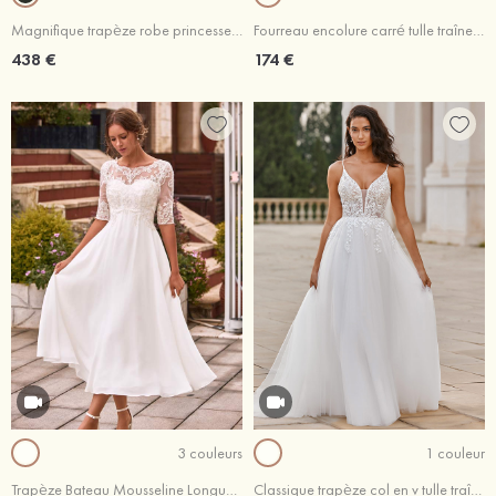
Magnifique trapèze robe princesse cache coeur tulle traîne cour robe de mariée
Fourreau encolure carré tulle traîne amovible robe de mariée avec dentelle fleurs ceinture
438 €
174 €
3 couleurs
1 couleur
Trapèze Bateau Mousseline Longueur mollet robe de mariée avec dentelle
Classique trapèze col en v tulle traîne balayage robe de mariée