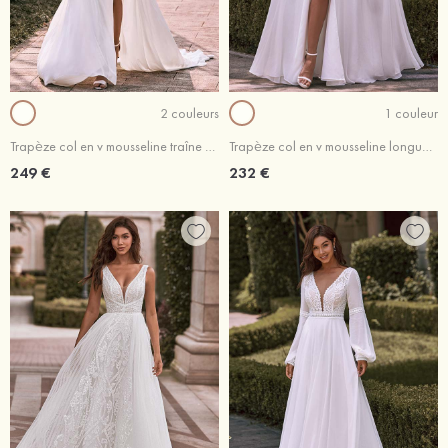
2 couleurs
1 couleur
Trapèze col en v mousseline traîne cour robe de mariée
Trapèze col en v mousseline longueur ras du sol robe de mariée
249 €
232 €