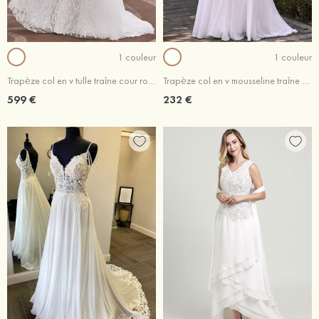
1 couleur
1 couleur
Trapèze col en v tulle traîne cour robe de mariée
Trapèze col en v mousseline traîne balayage robe de mariée
599 €
232 €