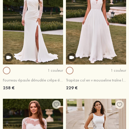
1 couleur
1 couleur
Fourreau épaule dénudée crêpe élastique traîne chapelle robe de mariée avec perles dentelle
Trapèze col en v mousseline traîne légère robe de mariée avec dentelle plissé
258 €
229 €