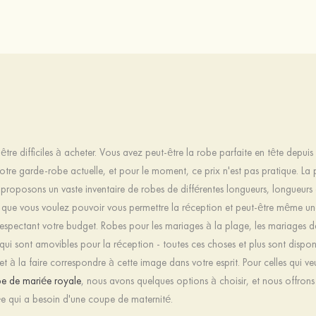
tre difficiles à acheter. Vous avez peut-être la robe parfaite en tête depui
tre garde-robe actuelle, et pour le moment, ce prix n'est pas pratique. La po
 proposons un vaste inventaire de robes de différentes longueurs, longueurs
et que vous voulez pouvoir vous permettre la réception et peut-être même 
respectant votre budget. Robes pour les mariages à la plage, les mariages da
s qui sont amovibles pour la réception - toutes ces choses et plus sont disp
t à la faire correspondre à cette image dans votre esprit. Pour celles qui v
e de mariée royale
, nous avons quelques options à choisir, et nous offron
iée qui a besoin d'une coupe de maternité.