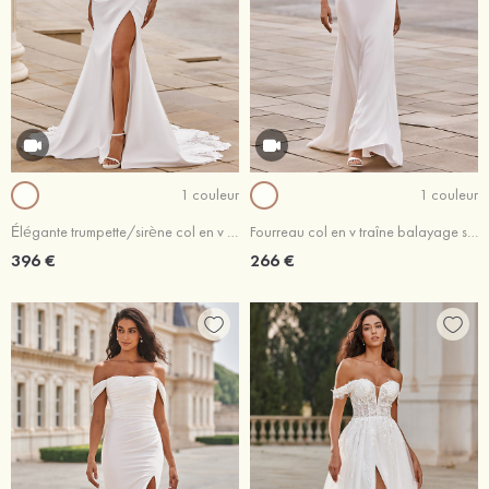
1 couleur
1 couleur
Élégante trumpette/sirène col en v satin traîne cour robe de mariée
Fourreau col en v traîne balayage satin robe de bal
396 €
266 €