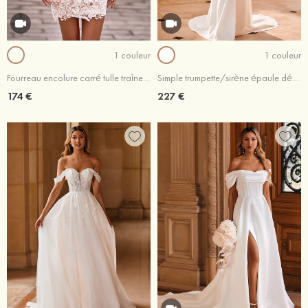
1 couleur
1 couleur
Fourreau encolure carré tulle traîne amovible robe de mariée avec dentelle fleurs ceinture
Simple trumpette/sirène épaule dénudée crêpe élastique traîne cour robe de mariée
174 €
227 €