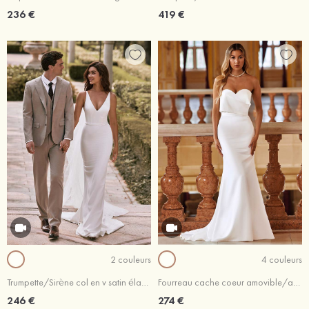
236 €
419 €
2 couleurs
4 couleurs
Trumpette/Sirène col en v satin élastique traîne cour robe de mariée
Fourreau cache coeur amovible/abattable satin robe de mariée
246 €
274 €