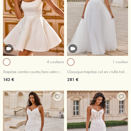
4 couleurs
1 couleur
Trapèze carrée courte/mini satin robe de mariée
Classique trapèze col en v tulle traîne balayage robe de mariée
142 €
281 €