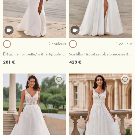
2 couleurs
1 couleur
Élégante trumpette/sirène épaule dénudée crêpe élastique traîne cour robe de mariée
Scintillant trapèze robe princesse épaule dénudée tulle traîne balayage robe de mariée
281 €
428 €