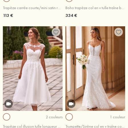
Trapèze carrée courte/mini satin robe de mariée
Boho trapèze col en v tulle traîne balayage robe de mariée
113 €
334 €
2 couleurs
1 couleur
Trapèze col illusion tulle longueur mollet robe de mariée avec dentelle paillettes ceinture
Trumpette/Sirène col en v traîne cour dentelle robe de mariée