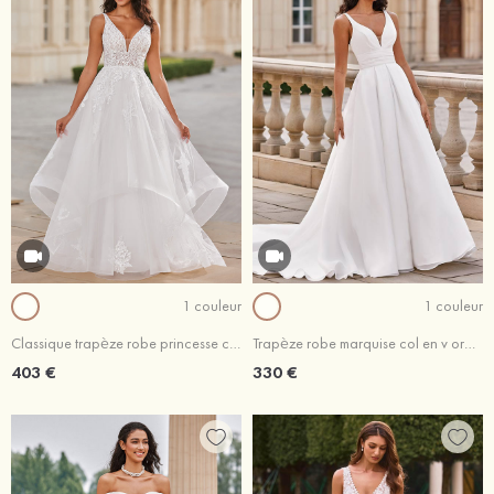
1 couleur
1 couleur
Classique trapèze robe princesse col en v tulle traîne balayage robe de mariée
Trapèze robe marquise col en v organza traîne cour robe de mariée
403 €
330 €