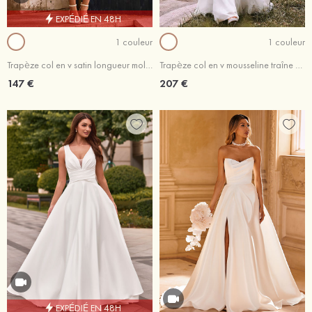
EXPÉDIÉ EN 48H
1 couleur
1 couleur
Trapèze col en v satin longueur mollet robe de mariée avec plissé poches
Trapèze col en v mousseline traîne balayage robe de mariée
147 €
207 €
EXPÉDIÉ EN 48H