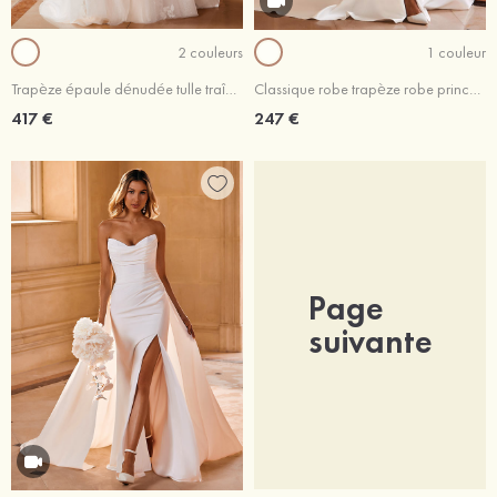
2 couleurs
1 couleur
Trapèze épaule dénudée tulle traîne balayage robe de mariée
Classique robe trapèze robe princesse épaule dénudée traîne chapelle satin robe de mariée
417 €
247 €
Page
suivante