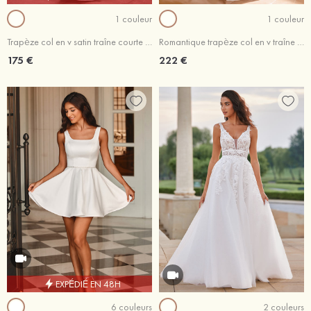
1 couleur
1 couleur
Trapèze col en v satin traîne courte robe de mariée avec plissé
Romantique trapèze col en v traîne cour satin robe de mariée
175 €
222 €
EXPÉDIÉ EN 48H
6 couleurs
2 couleurs