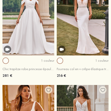
1 couleur
1 couleur
Chic trapèze robe princesse épaule dénudée satin traîne cour robe de mariée
Fourreau col en v crêpe élastique traîne légère robe de mariée avec appliqué
281 €
216 €