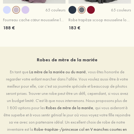
65 couleurs
65 couleurs
Fourreau cache cœur mousseline longueur ras du sol robe de mère de la mariée avec dentelle plissé volants
Robe trapèze scoop mousseline longueur ras du sol robe de mère de la mariée avec perle dentelle paillettes
188 €
183 €
Robes de mère de la mariée
En tant que
La mère de la mariée ou du marié
, vous êtes honorée de
regarder votre enfant marcher dans l'allée. Vous voulez aussi être à votre
meilleur pour elle, car c'est sa journée spéciale et beaucoup de photos
seront prises. Trouver une robe peut être un défi, cependant, si vous avez
un budget limité. C'est là que nous intervenons. Nous proposons plus de
1 800 options pour les
Robes de mère de la mariée
, qui vous aideront à
être superbe et à vous sentir génial le jour où vous voyez votre fille rejoindre
sa vie avec son partenaire idéal. Un excellent choix de robe de notre
inventaire est la
Robe-trapèze-/princesse col en V manches courtes en