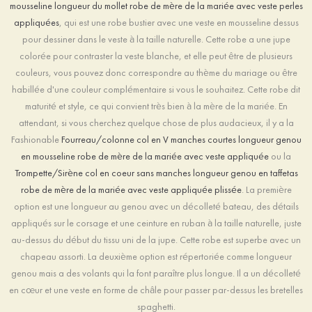
mousseline longueur du mollet robe de mère de la mariée avec veste perles
appliquées
, qui est une robe bustier avec une veste en mousseline dessus
pour dessiner dans le veste à la taille naturelle. Cette robe a une jupe
colorée pour contraster la veste blanche, et elle peut être de plusieurs
couleurs, vous pouvez donc correspondre au thème du mariage ou être
habillée d'une couleur complémentaire si vous le souhaitez. Cette robe dit
maturité et style, ce qui convient très bien à la mère de la mariée. En
attendant, si vous cherchez quelque chose de plus audacieux, il y a la
Fashionable
Fourreau/colonne col en V manches courtes longueur genou
en mousseline robe de mère de la mariée avec veste appliquée
ou la
Trompette/Sirène col en coeur sans manches longueur genou en taffetas
robe de mère de la mariée avec veste appliquée plissée
. La première
option est une longueur au genou avec un décolleté bateau, des détails
appliqués sur le corsage et une ceinture en ruban à la taille naturelle, juste
au-dessus du début du tissu uni de la jupe. Cette robe est superbe avec un
chapeau assorti. La deuxième option est répertoriée comme longueur
genou mais a des volants qui la font paraître plus longue. Il a un décolleté
en cœur et une veste en forme de châle pour passer par-dessus les bretelles
spaghetti.