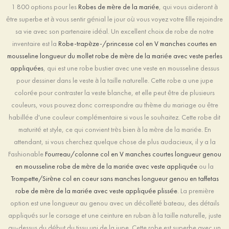
1 800 options pour les
Robes de mère de la mariée
, qui vous aideront à
être superbe et à vous sentir génial le jour où vous voyez votre fille rejoindre
sa vie avec son partenaire idéal. Un excellent choix de robe de notre
inventaire est la
Robe-trapèze-/princesse col en V manches courtes en
mousseline longueur du mollet robe de mère de la mariée avec veste perles
appliquées
, qui est une robe bustier avec une veste en mousseline dessus
pour dessiner dans le veste à la taille naturelle. Cette robe a une jupe
colorée pour contraster la veste blanche, et elle peut être de plusieurs
couleurs, vous pouvez donc correspondre au thème du mariage ou être
habillée d'une couleur complémentaire si vous le souhaitez. Cette robe dit
maturité et style, ce qui convient très bien à la mère de la mariée. En
attendant, si vous cherchez quelque chose de plus audacieux, il y a la
Fashionable
Fourreau/colonne col en V manches courtes longueur genou
en mousseline robe de mère de la mariée avec veste appliquée
ou la
Trompette/Sirène col en coeur sans manches longueur genou en taffetas
robe de mère de la mariée avec veste appliquée plissée
. La première
option est une longueur au genou avec un décolleté bateau, des détails
appliqués sur le corsage et une ceinture en ruban à la taille naturelle, juste
au-dessus du début du tissu uni de la jupe. Cette robe est superbe avec un