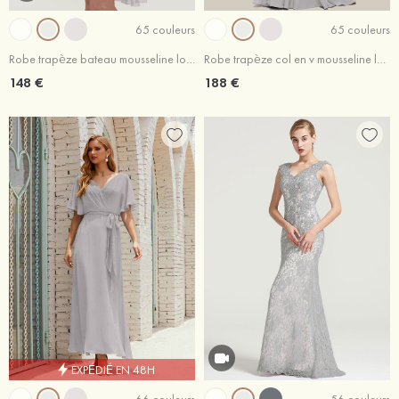
65 couleurs
65 couleurs
Robe trapèze bateau mousseline longueur genou robe de mère de la mariée avec perle volants
Robe trapèze col en v mousseline longueur ras du sol robe de mère de la mariée avec appliqué
148 €
188 €
EXPÉDIÉ EN 48H
66 couleurs
56 couleurs