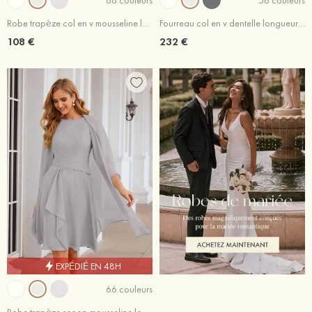
Robe trapèze col en v mousseline longueur cheville robe de mère de la mariée avec plissé ceintures
Fourreau col en v dentelle longueur ras du sol robe de mère de la mariée avec appliqué paillettes
108 €
232 €
EXPÉDIÉ EN 48H
66 couleurs