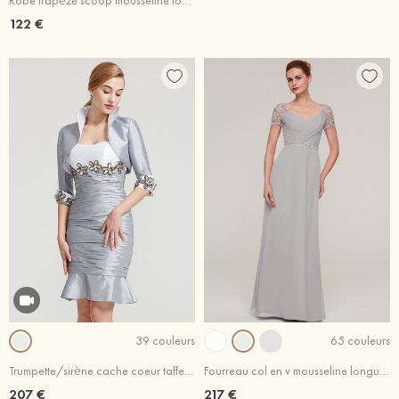
Robe trapèze scoop mousseline longueur genou robe de mère de la mariée avec plissé veste
122 €
39 couleurs
65 couleurs
Trumpette/sirène cache coeur taffetas longueur genou robe de mère de la mariée avec appliqué plissé veste
Fourreau col en v mousseline longueur ras du sol robe de mère de la mariée avec perle sangle
207 €
217 €