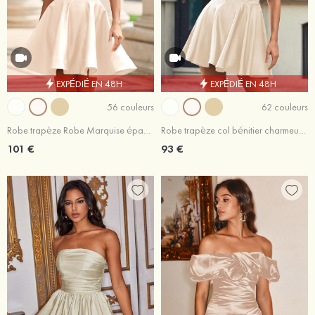
EXPÉDIÉ EN 48H
EXPÉDIÉ EN 48H
56 couleurs
62 couleurs
Robe trapèze Robe Marquise épaule dénudée satin courte/mini robe de fête de la rentrée
Robe trapèze col bénitier charmeuse courte/mini robe de fête de la rentrée
101 €
93 €