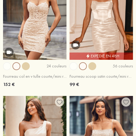
EXPÉDIÉ EN 48H
24 couleurs
56 couleurs
Fourreau col en v tulle courte/mini robe de fête de la rentrée
Fourreau scoop satin courte/mini robe de fête de la rentrée
152 €
99 €