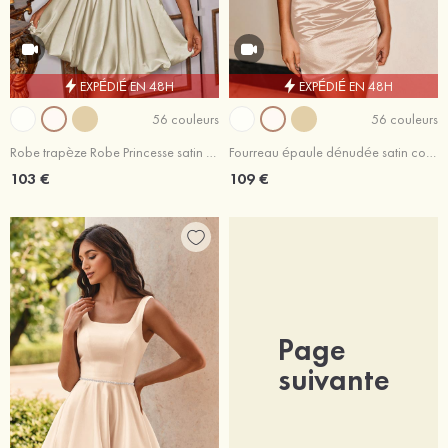
EXPÉDIÉ EN 48H
EXPÉDIÉ EN 48H
56 couleurs
56 couleurs
Robe trapèze Robe Princesse satin sans manches courte/mini robe de fête de la rentrée
Fourreau épaule dénudée satin courte/mini robe de fête de la rentrée
103 €
109 €
Page
suivante