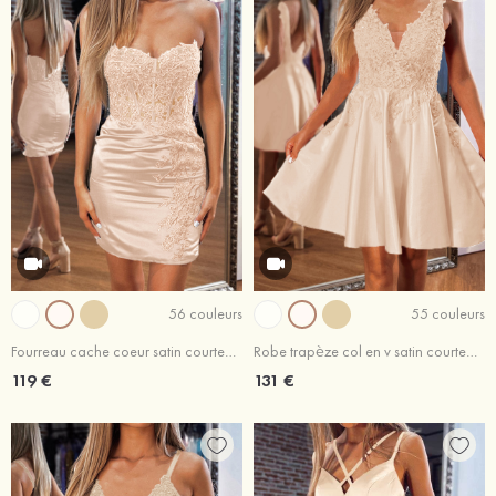
56 couleurs
55 couleurs
Fourreau cache coeur satin courte/mini robe de fête de la rentrée
Robe trapèze col en v satin courte/mini robe de fête de la rentrée
119 €
131 €