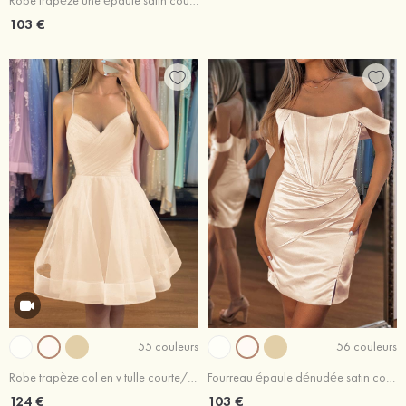
Robe trapèze une épaule satin courte/mini robe de fête de la rentrée
103 €
55 couleurs
56 couleurs
Robe trapèze col en v tulle courte/mini robe de fête de la rentrée
Fourreau épaule dénudée satin courte/mini robe de fête de la rentrée
124 €
103 €