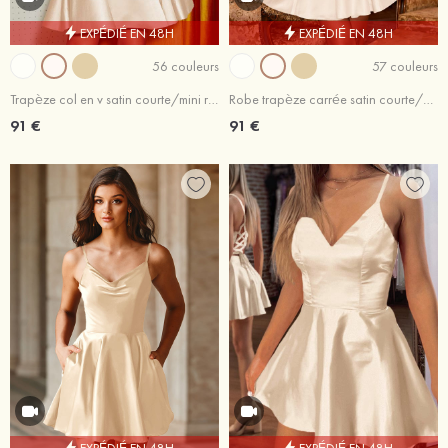
EXPÉDIÉ EN 48H
EXPÉDIÉ EN 48H
56 couleurs
57 couleurs
Trapèze col en v satin courte/mini robe de fête de la rentrée avec plissé
Robe trapèze carrée satin courte/mini robe de fête de la rentrée
91 €
91 €
EXPÉDIÉ EN 48H
EXPÉDIÉ EN 48H