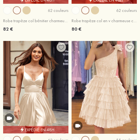
62 couleurs
62 couleurs
Robe trapèze col bénitier charmeuse courte/mini robe de fête de la rentrée
Robe trapèze col en v charmeuse courte/mini robe de fête de la rentrée
82 €
80 €
EXPÉDIÉ EN 48H
62 couleurs
55 couleurs