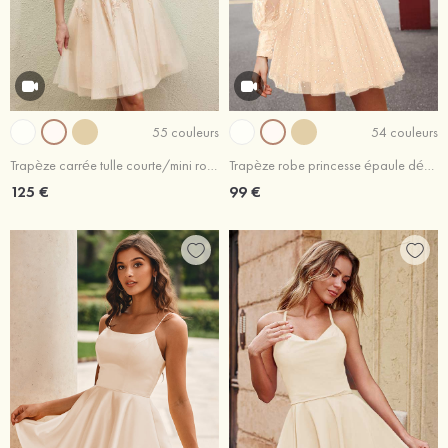
55 couleurs
54 couleurs
Trapèze carrée tulle courte/mini robe de fête de la rentrée avec appliqué
Trapèze robe princesse épaule dénudée tulle courte/mini robe de fête de la rentrée
125 €
99 €