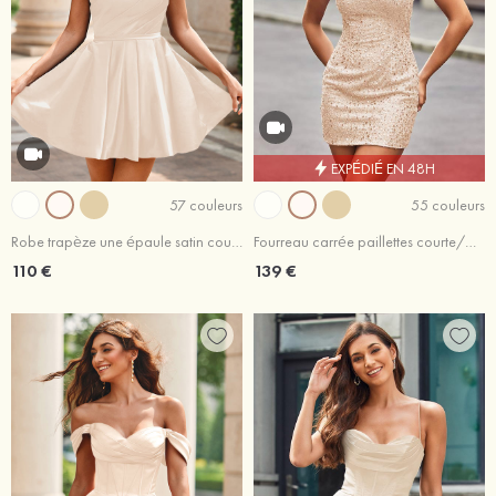
EXPÉDIÉ EN 48H
57 couleurs
55 couleurs
Robe trapèze une épaule satin courte/mini robe de fête de la rentrée
Fourreau carrée paillettes courte/mini robe de fête de la rentrée
110 €
139 €