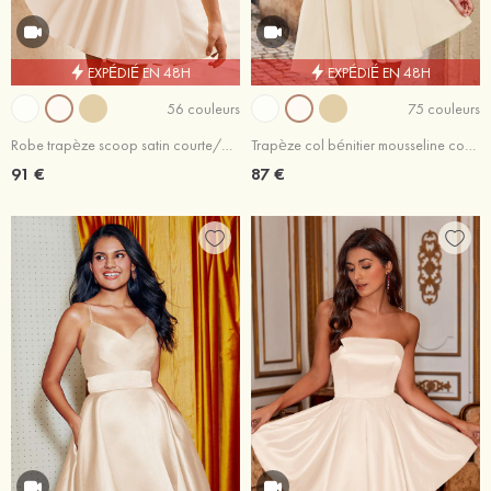
EXPÉDIÉ EN 48H
EXPÉDIÉ EN 48H
56 couleurs
75 couleurs
Robe trapèze scoop satin courte/mini robe de fête de la rentrée
Trapèze col bénitier mousseline courte/mini robe de fête de la rentrée
91 €
87 €