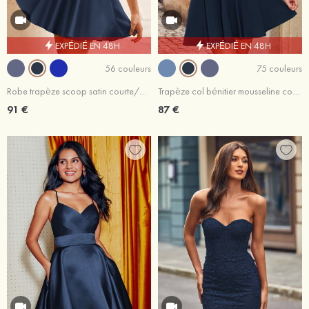
EXPÉDIÉ EN 48H
EXPÉDIÉ EN 48H
56 couleurs
75 couleurs
Robe trapèze scoop satin courte/mini robe de fête de la rentrée
Trapèze col bénitier mousseline courte/mini robe de fête de la rentrée
91 €
87 €