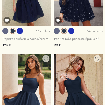
55 couleurs
54 couleurs
Trapèze carrée tulle courte/mini robe de fête de la rentrée avec appliqué
Trapèze robe princesse épaule dénudée tulle courte/mini robe de fête de la rentrée
125 €
99 €