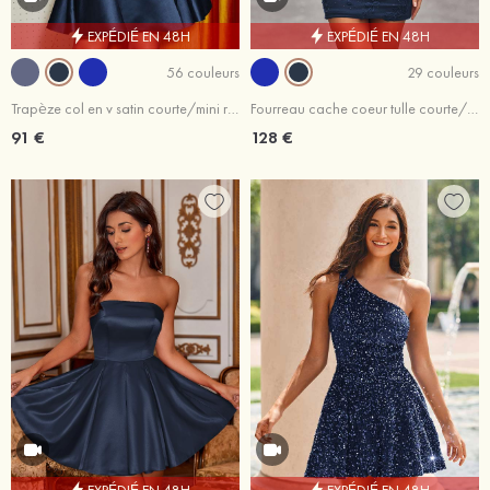
EXPÉDIÉ EN 48H
EXPÉDIÉ EN 48H
56 couleurs
29 couleurs
Trapèze col en v satin courte/mini robe de fête de la rentrée avec plissé
Fourreau cache coeur tulle courte/mini robe de fête de la rentrée
91 €
128 €
EXPÉDIÉ EN 48H
EXPÉDIÉ EN 48H