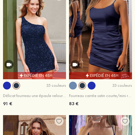
EXPÉDIÉ EN 48H
EXPÉDIÉ EN 48H
35 couleurs
33 couleurs
Délicat fourreau une épaule velours paillettes courte/mini robe de fête de la rentrée
Fourreau carrée satin courte/mini robe de fête de la rentrée
91 €
83 €