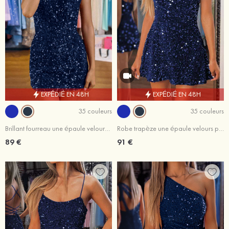
EXPÉDIÉ EN 48H
EXPÉDIÉ EN 48H
35 couleurs
35 couleurs
Brillant fourreau une épaule velours paillettes courte/mini robe de fête de la rentrée
Robe trapèze une épaule velours paillettes courte/mini robe de fête de la rentrée
89 €
91 €