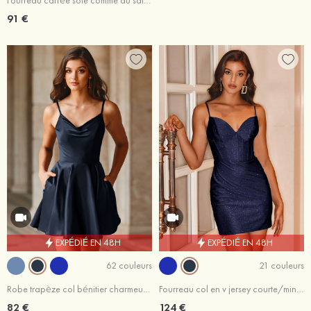
Fourreau carrée soie comme du satin courte/mini robe de fête de la rentrée
91 €
EXPÉDIÉ EN 48H
EXPÉDIÉ EN 48H
62 couleurs
21 couleurs
Robe trapèze col bénitier charmeuse courte/mini robe de fête de la rentrée
Fourreau col en v jersey courte/mini robe de fête de la rentrée avec paillettes
82 €
124 €