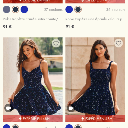
57 couleurs
36 couleurs
Robe trapèze carrée satin courte/mini robe de fête de la rentrée
Robe trapèze une épaule velours paillettes courte/mini robe de fête de la rentrée
91 €
91 €
EXPÉDIÉ EN 48H
EXPÉDIÉ EN 48H
36 couleurs
36 couleurs