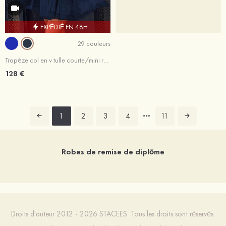
EXPÉDIÉ EN 48H
29 couleurs
Trapèze col en v tulle courte/mini robe de fête de la rentrée avec dentelle
128 €
1
2
3
4
11
Robes de remise de diplôme
Droits d'auteur 2012 - 2026 STACEES. Tous les droits sont réservés.