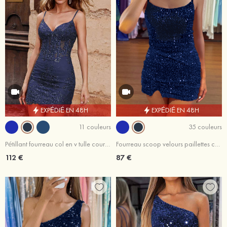
EXPÉDIÉ EN 48H
EXPÉDIÉ EN 48H
11 couleurs
35 couleurs
Pétillant fourreau col en v tulle courte/mini robe de fête de la rentrée
Fourreau scoop velours paillettes courte/mini robe de fête de la rentrée avec fendue
112 €
87 €