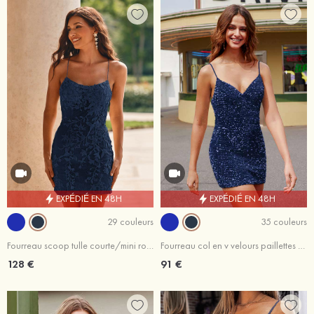
EXPÉDIÉ EN 48H
EXPÉDIÉ EN 48H
29 couleurs
35 couleurs
Fourreau scoop tulle courte/mini robe de fête de la rentrée avec perles
Fourreau col en v velours paillettes courte/mini dos croisé robe de fête de la rentrée
128 €
91 €