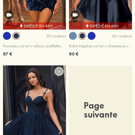
EXPÉDIÉ EN 48H
EXPÉDIÉ EN 48H
35 couleurs
62 couleurs
Fourreau col en v velours paillettes courte/mini robe de fête de la rentrée
Robe trapèze col en v charmeuse courte/mini robe de fête de la rentrée
87 €
80 €
Page
suivante