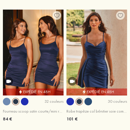
EXPÉDIÉ EN 48H
EXPÉDIÉ EN 48H
32 couleurs
30 couleurs
Fourreau scoop satin courte/mini robe de fête de la rentrée
Robe trapèze col bénitier soie comme du satin courte/mini robe de fête de la rentrée
84 €
101 €