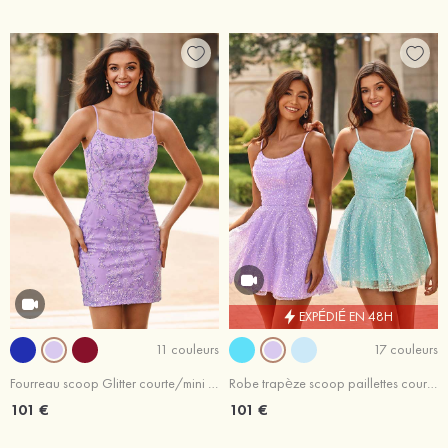
EXPÉDIÉ EN 48H
11 couleurs
17 couleurs
Fourreau scoop Glitter courte/mini robe de fête de la rentrée
Robe trapèze scoop paillettes courte/mini robe de fête de la rentrée
101 €
101 €