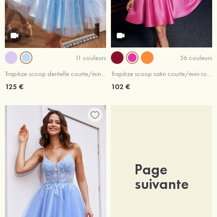
11 couleurs
56 couleurs
Trapèze scoop dentelle courte/mini robe de bal
Trapèze scoop satin courte/mini robe de fête de la rentrée avec plissé
125 €
102 €
Page
suivante