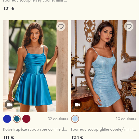
Fourreau scoop jersey courte/mini robe de fête de la rentrée
131 €
32 couleurs
10 couleurs
Robe trapèze scoop soie comme du satin courte/mini robe de fête de la rentrée
Fourreau scoop glitter courte/mini robe de fête de la rentrée
111 €
124 €