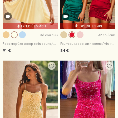
EXPÉDIÉ EN 48H
EXPÉDIÉ EN 48H
56 couleurs
32 couleurs
Robe trapèze scoop satin courte/mini robe de fête de la rentrée
Fourreau scoop satin courte/mini robe de fête de la rentrée
91 €
84 €