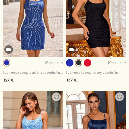
10 couleurs
10 couleurs
Fourreau scoop paillettes courte/mini robe de fête de la rentrée
Fourreau scoop jersey courte/mini robe de fête de la rentrée
127 €
137 €