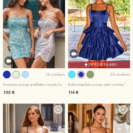
EXPÉDIÉ EN 48H
16 couleurs
55 couleurs
Fourreau scoop paillettes courte/mini robe de fête de la rentrée
Robe trapèze scoop satin courte/mini robe de fête de la rentrée
105 €
114 €