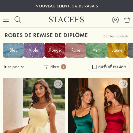
NOUVEAU CLIENT, 5 € DE RABAIS
ROBES DE REMISE DE DIPLÔME
33 Des Produits
Bleu
Violet
Rouge
Rose
Vert
Jaune
Trier par
Filtre
EXPÉDIÉ EN 48H
1