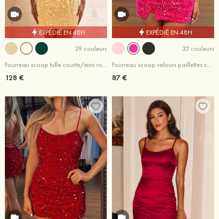
EXPÉDIÉ EN 48H
EXPÉDIÉ EN 48H
29 couleurs
35 couleurs
Fourreau scoop tulle courte/mini robe de fête de la rentrée avec perles
Fourreau scoop velours paillettes courte/mini robe de fête de la rentrée avec fendue
128 €
87 €