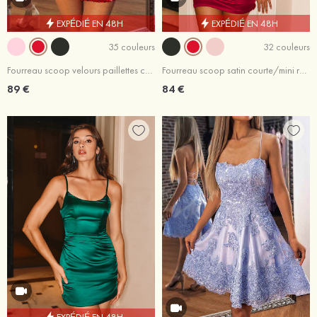
EXPÉDIÉ EN 48H
EXPÉDIÉ EN 48H
35 couleurs
32 couleurs
Fourreau scoop velours paillettes courte/mini robe de fête de la rentrée
Fourreau scoop satin courte/mini robe de fête de la rentrée
89 €
84 €
EXPÉDIÉ EN 48H