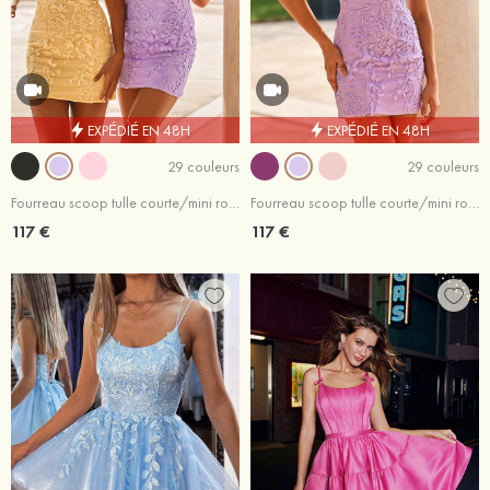
EXPÉDIÉ EN 48H
EXPÉDIÉ EN 48H
29 couleurs
29 couleurs
Fourreau scoop tulle courte/mini robe de fête de la rentrée
Fourreau scoop tulle courte/mini robe de fête de la rentrée avec dentelle
117 €
117 €