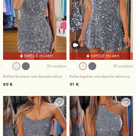
EXPÉDIÉ EN 48H
EXPÉDIÉ EN 48H
35 couleurs
35 couleurs
Brillant fourreau une épaule velours paillettes courte/mini robe de fête de la rentrée
Robe trapèze une épaule velours paillettes courte/mini robe de fête de la rentrée
89 €
91 €