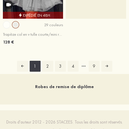
EXPÉDIÉ EN 48H
29 couleurs
Trapèze col en v tulle courte/mini robe de fête de la rentrée avec dentelle
128 €
1
2
3
4
9
Robes de remise de diplôme
Droits d'auteur 2012 - 2026 STACEES. Tous les droits sont réservés.