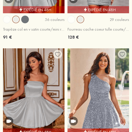
EXPÉDIÉ EN 48H
EXPÉDIÉ EN 48H
56 couleurs
29 couleurs
Trapèze col en v satin courte/mini robe de fête de la rentrée avec plissé
Fourreau cache coeur tulle courte/mini robe de fête de la rentrée
91 €
128 €
EXPÉDIÉ EN 48H
EXPÉDIÉ EN 48H