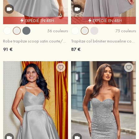
EXPÉDIÉ EN 48H
EXPÉDIÉ EN 48H
56 couleurs
75 couleurs
Robe trapèze scoop satin courte/mini robe de fête de la rentrée
Trapèze col bénitier mousseline courte/mini robe de fête de la rentrée
91 €
87 €