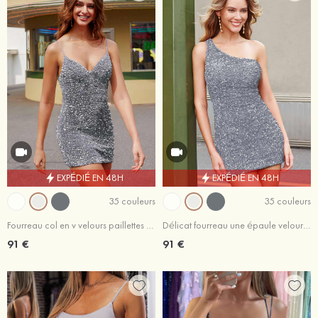
EXPÉDIÉ EN 48H
EXPÉDIÉ EN 48H
35 couleurs
35 couleurs
Fourreau col en v velours paillettes courte/mini dos croisé robe de fête de la rentrée
Délicat fourreau une épaule velours paillettes courte/mini robe de fête de la rentrée
91 €
91 €