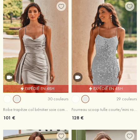
EXPÉDIÉ EN 48H
EXPÉDIÉ EN 48H
30 couleurs
29 couleurs
Robe trapèze col bénitier soie comme du satin courte/mini robe de fête de la rentrée
Fourreau scoop tulle courte/mini robe de fête de la rentrée avec perles
101 €
128 €