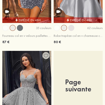
EXPÉDIÉ EN 48H
EXPÉDIÉ EN 48H
35 couleurs
62 couleurs
Fourreau col en v velours paillettes courte/mini robe de fête de la rentrée
Robe trapèze col en v charmeuse courte/mini robe de fête de la rentrée
87 €
80 €
Page
suivante