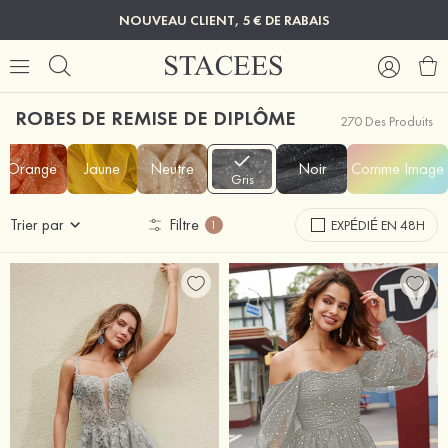
NOUVEAU CLIENT, 5 € DE RABAIS
ROBES DE REMISE DE DIPLÔME
270 Des Produits
Orange
Jaune
Neutre
Noir
Comme Image
Gris
Trier par
Filtre
EXPÉDIÉ EN 48H
1