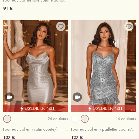
Fourreau carrée soie comme du satin courte/mini robe de fête de la rentrée
91 €
EXPÉDIÉ EN 48H
EXPÉDIÉ EN 48H
24 couleurs
14 couleurs
Fourreau col en v satin courte/mini robe de fête de la rentrée
Fourreau col en v paillettes courte/mini robe de fête de la rentrée
137 €
127 €