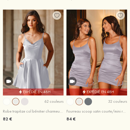
EXPÉDIÉ EN 48H
EXPÉDIÉ EN 48H
62 couleurs
32 couleurs
Robe trapèze col bénitier charmeuse courte/mini robe de fête de la rentrée
Fourreau scoop satin courte/mini robe de fête de la rentrée
82 €
84 €