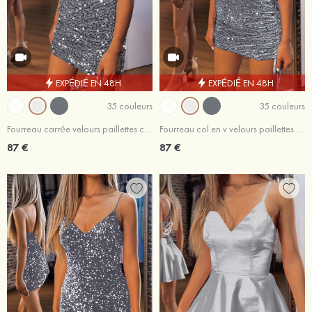
EXPÉDIÉ EN 48H
EXPÉDIÉ EN 48H
35 couleurs
35 couleurs
Fourreau carrée velours paillettes courte/mini robe de fête de la rentrée
Fourreau col en v velours paillettes courte/mini robe de fête de la rentrée
87 €
87 €