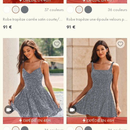
57 couleurs
36 couleurs
Robe trapèze carrée satin courte/mini robe de fête de la rentrée
Robe trapèze une épaule velours paillettes courte/mini robe de fête de la rentrée
91 €
91 €
EXPÉDIÉ EN 48H
EXPÉDIÉ EN 48H
36 couleurs
36 couleurs