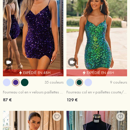
EXPÉDIÉ EN 48H
EXPÉDIÉ EN 48H
35 couleurs
9 couleurs
Fourreau col en v velours paillettes courte/mini robe de fête de la rentrée
Fourreau col en v paillettes courte/mini robe de fête de la rentrée
87 €
129 €