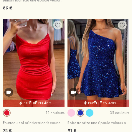
Brillant fourreau une épaule velours paillettes courte/mini robe de fête de la rentrée
89 €
EXPÉDIÉ EN 48H
EXPÉDIÉ EN 48H
12 couleurs
35 couleurs
Fourreau col bénitier tricoté courte/mini robe de fête de la rentré
Robe trapèze une épaule velours paillettes courte/mini robe de fête de la rentrée
74 €
91 €