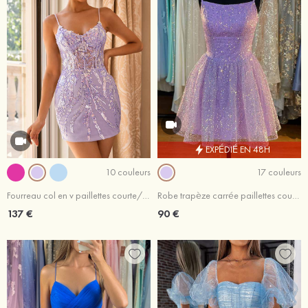
EXPÉDIÉ EN 48H
10 couleurs
17 couleurs
Fourreau col en v paillettes courte/mini robe de fête de la rentrée
Robe trapèze carrée paillettes courte/mini robe de fête de la rentrée
137 €
90 €