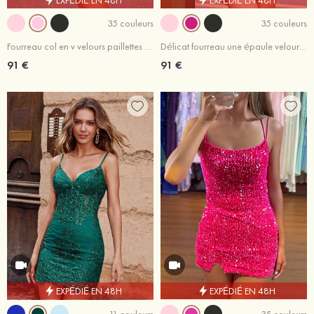
35 couleurs
35 couleurs
Fourreau col en v velours paillettes courte/mini dos croisé robe de fête de la rentrée
Délicat fourreau une épaule velours paillettes courte/mini robe de fête de la rentrée
91 €
91 €
EXPÉDIÉ EN 48H
EXPÉDIÉ EN 48H
11 couleurs
35 couleurs