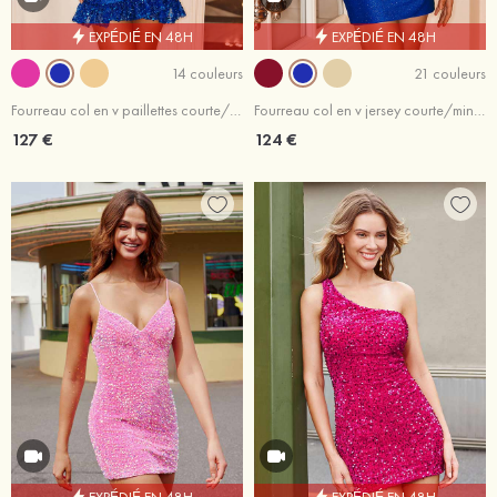
EXPÉDIÉ EN 48H
EXPÉDIÉ EN 48H
14 couleurs
21 couleurs
Fourreau col en v paillettes courte/mini robe de fête de la rentrée
Fourreau col en v jersey courte/mini robe de fête de la rentrée avec paillettes
127 €
124 €
EXPÉDIÉ EN 48H
EXPÉDIÉ EN 48H