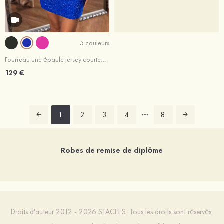
5 couleurs
Fourreau une épaule jersey courte/mini robe de fête de la rentrée
129 €
1
2
3
4
8
Robes de remise de diplôme
Droits d'auteur 2012 - 2026 STACEES. Tous les droits sont réservés.