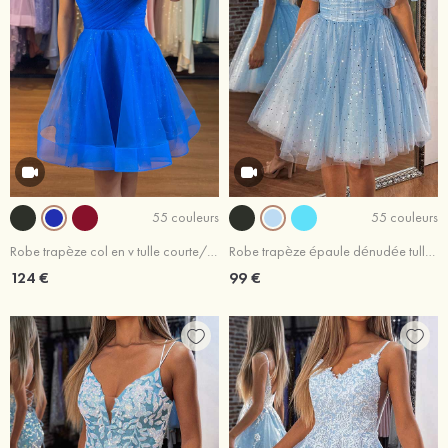
55 couleurs
55 couleurs
Robe trapèze col en v tulle courte/mini robe de fête de la rentrée
Robe trapèze épaule dénudée tulle courte/mini robe de fête de la rentrée
124 €
99 €