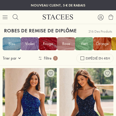
NOUVEAU CLIENT, 5 € DE RABAIS
ROBES DE REMISE DE DIPLÔME
216 Des Produits
Bleu
Violet
Rouge
Rose
Vert
Orange
Trier par
Filtre
EXPÉDIÉ EN 48H
1