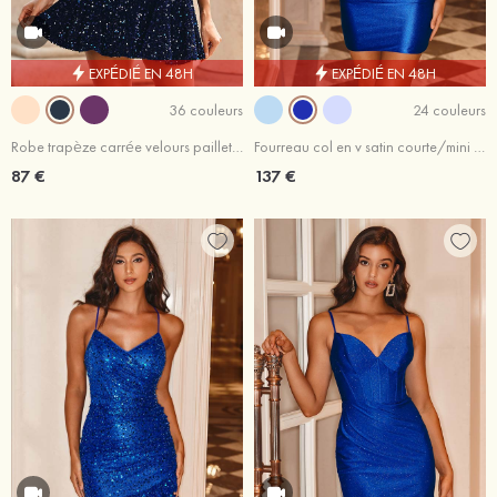
EXPÉDIÉ EN 48H
EXPÉDIÉ EN 48H
36 couleurs
24 couleurs
Robe trapèze carrée velours paillettes courte/mini robe de fête de la rentrée
Fourreau col en v satin courte/mini robe de fête de la rentrée
87 €
137 €