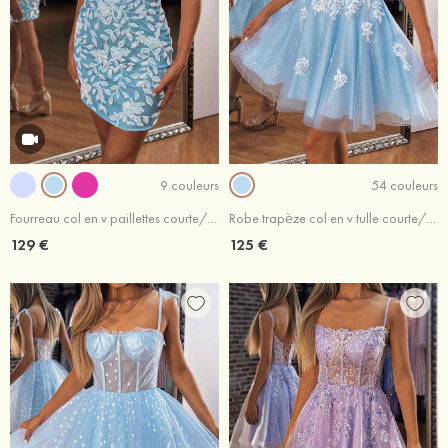
9 couleurs
54 couleurs
Fourreau col en v paillettes courte/mini robe de fête de la rentrée
Robe trapèze col en v tulle courte/mini robe de fête de la rentrée
129 €
125 €