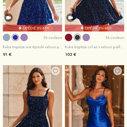
EXPÉDIÉ EN 48H
EXPÉDIÉ EN 48H
36 couleurs
36 couleurs
Robe trapèze une épaule velours paillettes courte/mini robe de fête de la rentrée
Robe trapèze col en v velours paillettes courte/mini robe de fête de la rentrée
91 €
103 €