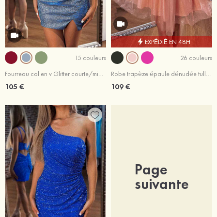
EXPÉDIÉ EN 48H
15 couleurs
26 couleurs
Fourreau col en v Glitter courte/mini robe de fête de la rentrée
Robe trapèze épaule dénudée tulle courte/mini robe de fête de la rentrée
105 €
109 €
Page
suivante