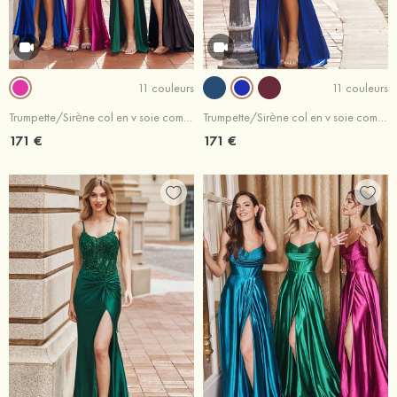
11 couleurs
11 couleurs
Trumpette/Sirène col en v soie comme du satin traîne balayage robe de bal
Trumpette/Sirène col en v soie comme du satin traîne balayage robe de bal
171 €
171 €