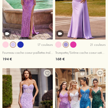
17 couleurs
21 couleurs
Fourreau cache coeur paillettes traîne balayage robe de bal
Trumpette/Sirène cache coeur satin extensible traîne balayage robe de bal
194 €
168 €