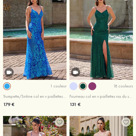
1 couleur
18 couleurs
Trumpette/Sirène col en v paillettes traîne balayage robe de bal
Fourreau col en v paillettes ras du sol robe de bal
179 €
131 €