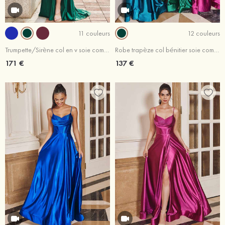
11 couleurs
12 couleurs
Trumpette/Sirène col en v soie comme du satin traîne balayage robe de bal
Robe trapèze col bénitier soie comme du satin traîne balayage robe de bal
171 €
137 €