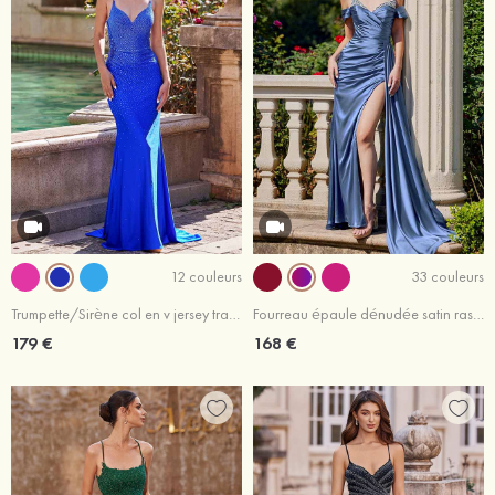
12 couleurs
33 couleurs
Trumpette/Sirène col en v jersey traîne balayage robe de bal
Fourreau épaule dénudée satin ras du sol robe de bal
179 €
168 €