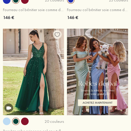
Fourreau col bénitier soie comme du satin traîne balayage robe de bal
Fourreau col bénitier soie comme du satin traîne balayage robe de bal
146 €
146 €
20 couleurs