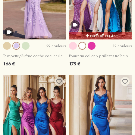
EXPÉDIÉ EN 48H
29 couleurs
12 couleurs
Trumpette/Sirène cache coeur tulle traîne balayage robe de bal
Fourreau col en v paillettes traîne balayage robe de bal
166 €
175 €