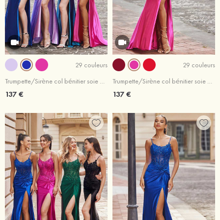
29 couleurs
29 couleurs
Trumpette/Sirène col bénitier soie comme du satin traîne balayage robe de bal
Trumpette/Sirène col bénitier soie comme du satin traîne balayage robe de bal
137 €
137 €