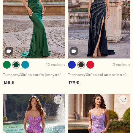
12 couleurs
3 couleurs
Trumpette/Sirène carrée jersey traîne balayage robe de bal
Trumpette/Sirène col en v satin traîne balayage robe de bal
158 €
179 €