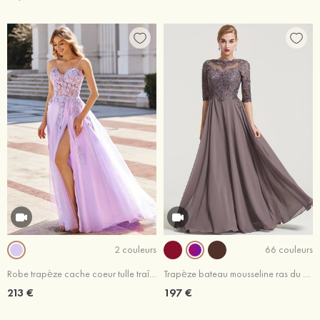
2 couleurs
66 couleurs
Robe trapèze cache coeur tulle traîne balayage robe de bal
Trapèze bateau mousseline ras du sol robe de mere de la mariée portobello
213 €
197 €