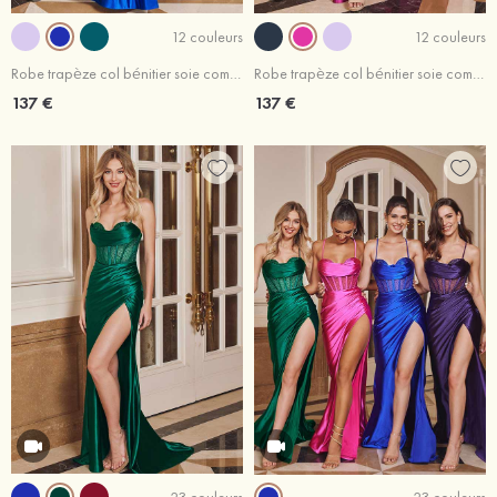
12 couleurs
12 couleurs
Robe trapèze col bénitier soie comme du satin traîne balayage robe de bal
Robe trapèze col bénitier soie comme du satin traîne balayage robe de bal
137 €
137 €
23 couleurs
23 couleurs