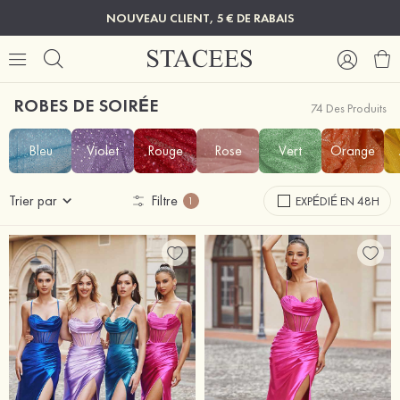
NOUVEAU CLIENT, 5 € DE RABAIS
ROBES DE SOIRÉE
74 Des Produits
Bleu
Violet
Rouge
Rose
Vert
Orange
Trier par
Filtre
EXPÉDIÉ EN 48H
1