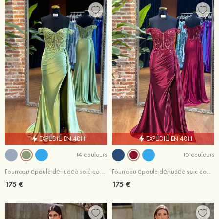
EXPÉDIÉ EN 48H
EXPÉDIÉ EN 48H
14 couleurs
15 couleurs
Fourreau épaule dénudée soie comme du satin Traîne balayage robe de bal avec drapé latéral fendue
Fourreau épaule dénudée soie comme du satin traîne balayage robe de bal avec drapé latéral fendue
175 €
175 €