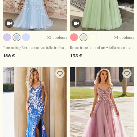
53 couleurs
54 couleurs
Trumpette/Sirène carrée tulle traîne balayage robe de bal
Robe trapèze col en v tulle ras du sol robe de bal
156 €
193 €