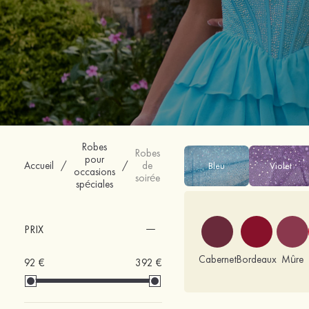
Robes
Robes
pour
Accueil
/
/
de
Bleu
Violet
occasions
soirée
spéciales
PRIX
Cabernet
Bordeaux
Mûre
92 €
392 €