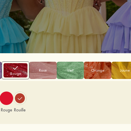
Rose
Vert
Orange
Jaune
Rouge
Rouge
Rouille