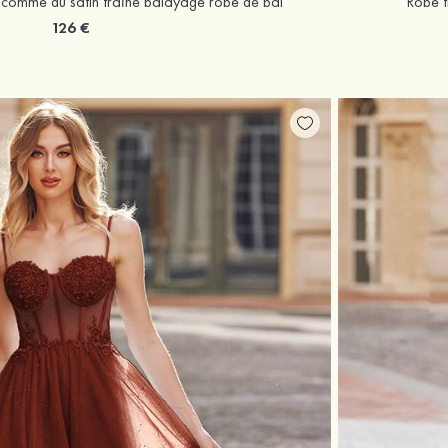
e comme du satin traîne balayage robe de bal
Robe t
126 €