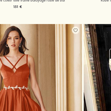
 coeur tulle traîne balayage robe de bal
Robe t
151 €