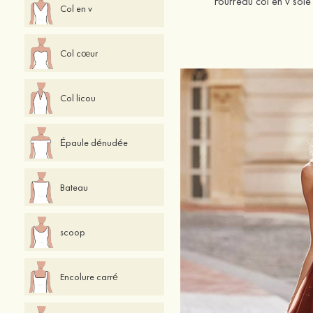
Fourreau col en v soi
Col en v
Col cœur
Col licou
Épaule dénudée
Bateau
scoop
Encolure carré