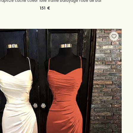
rapèze cache coeur tulle traîne balayage robe de bal
151 €