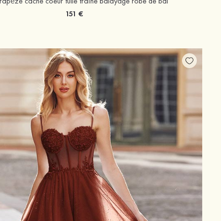
rapèze cache coeur tulle traîne balayage robe de bal
151 €