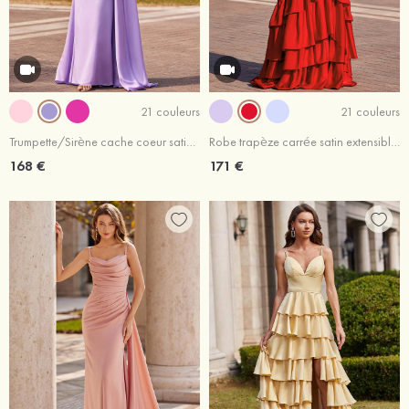
21 couleurs
21 couleurs
Trumpette/Sirène cache coeur satin extensible traîne balayage robe de bal
Robe trapèze carrée satin extensible traîne balayage robe de bal
168 €
171 €