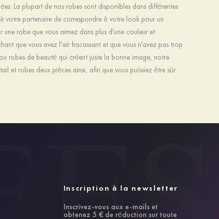
es. La plupart de nos robes sont disponibles dans différentes
 à votre partenaire de correspondre à votre look pour un
 une robe que vous aimez dans plus d'une couleur et
nt que vous avez l'air fracassant et que vous n'avez pas trop
ou robes de beauté qui créent juste la bonne image, notre
il et robes deux pièces ainsi, afin que vous puissiez être sûr
Inscription à la newsletter
Inscrivez-vous aux e-mails et
obtenez 5 € de réduction sur toute