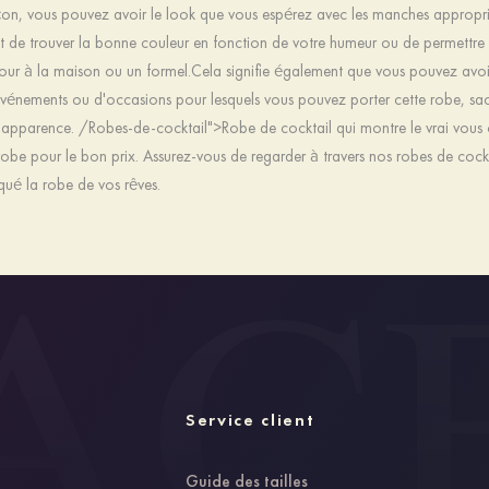
çon, vous pouvez avoir le look que vous espérez avec les manches approprié
et de trouver la bonne couleur en fonction de votre humeur ou de permettre
r à la maison ou un formel.Cela signifie également que vous pouvez avoir
énements ou d'occasions pour lesquels vous pouvez porter cette robe, sacha
 apparence. /Robes-de-cocktail">Robe de cocktail qui montre le vrai vous 
robe pour le bon prix. Assurez-vous de regarder à travers nos robes de cockta
ué la robe de vos rêves.
Service client
Guide des tailles