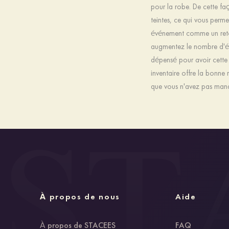
pour la robe. De cette fa
teintes, ce qui vous perm
événement comme un retou
augmentez le nombre d'év
dépensé pour avoir cette
inventaire offre la bonne 
que vous n'avez pas manq
À propos de nous
Aide
À propos de STACEES
FAQ