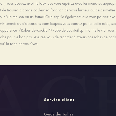
çon, vous pouvez avoir le look que vous espérez avec les manches approprié
et de trouver la bonne couleur en fonction de votre humeur ou de permettre
r à la maison ou un formel.Cela signifie également que vous pouvez avoir
énements ou d'occasions pour lesquels vous pouvez porter cette robe, sacha
 apparence. /Robes-de-cocktail">Robe de cocktail qui montre le vrai vous 
robe pour le bon prix. Assurez-vous de regarder à travers nos robes de cockta
ué la robe de vos rêves.
Service client
Guide des tailles