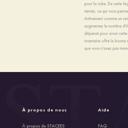
pour la robe. De cette fa
teintes, ce qui vous perm
événement comme un retou
augmentez le nombre d'év
dépensé pour avoir cette
inventaire offre la bonne 
que vous n'avez pas manq
À propos de nous
Aide
À propos de STACEES
FAQ