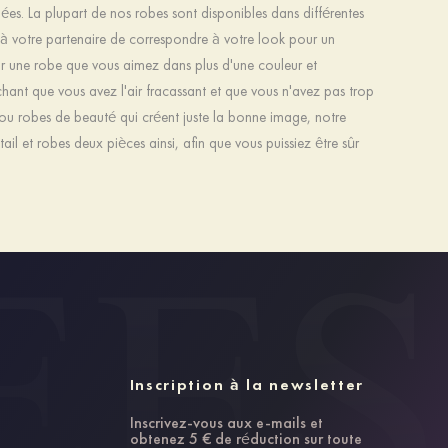
es. La plupart de nos robes sont disponibles dans différentes
 à votre partenaire de correspondre à votre look pour un
 une robe que vous aimez dans plus d'une couleur et
nt que vous avez l'air fracassant et que vous n'avez pas trop
ou robes de beauté qui créent juste la bonne image, notre
il et robes deux pièces ainsi, afin que vous puissiez être sûr
Inscription à la newsletter
Inscrivez-vous aux e-mails et
obtenez 5 € de réduction sur toute