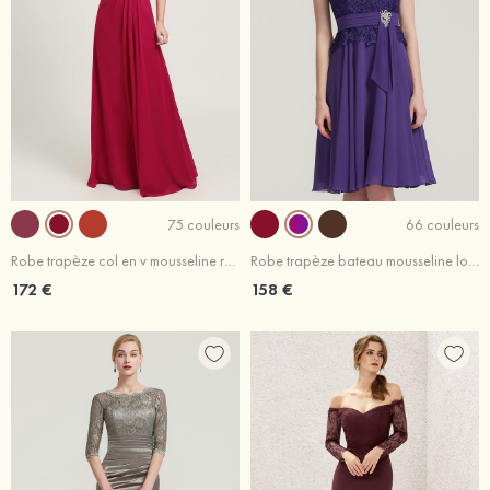
75 couleurs
66 couleurs
Robe trapèze col en v mousseline ras du sol robe de bal
Robe trapèze bateau mousseline longueur genou robe de mère de la mariée avec dentelle
172 €
158 €