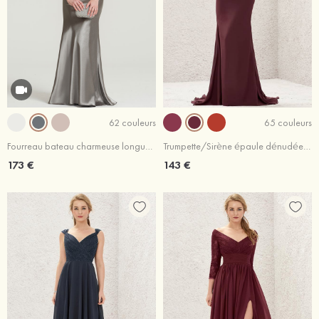
62 couleurs
65 couleurs
Fourreau bateau charmeuse longueur ras du sol robe de mère de la mariée avec dentelle plissé
Trumpette/Sirène épaule dénudée mousseline traîne balayage robe de demoiselle d'honneur avec plissé
173 €
143 €