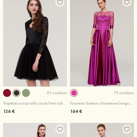
55 couleurs
75 couleurs
Trapèze scoop tulle court/mini robe de fête de la rentrée avec dentelle
Fourreau bateau charmeuse longueur ras du sol robe de soirée avec dentelle
126 €
164 €