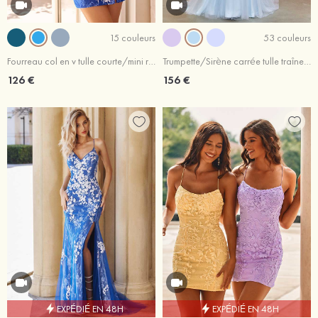
15 couleurs
53 couleurs
Fourreau col en v tulle courte/mini robe de fête de la rentrée
Trumpette/Sirène carrée tulle traîne balayage robe de bal
126 €
156 €
EXPÉDIÉ EN 48H
EXPÉDIÉ EN 48H