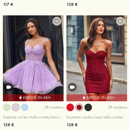
117 €
128 €
EXPÉDIÉ EN 48H
EXPÉDIÉ EN 48H
29 couleurs
29 couleurs
Trapèze col en v tulle courte/mini robe de fête de la rentrée avec dentelle
Fourreau cache coeur tulle courte/mini robe de fête de la rentrée
128 €
128 €