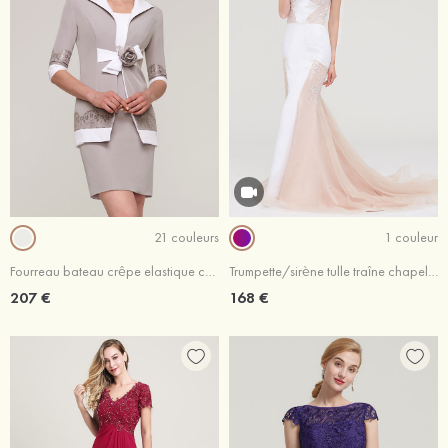
21 couleurs
1 couleur
Fourreau bateau crêpe elastique court/mini robe de mère de la mariée avec fleurs veste
Trumpette/sirène tulle traîne chapelle robe de bal avec appliqué dentelle
207 €
168 €