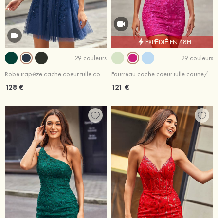
EXPÉDIÉ EN 48H
29 couleurs
29 couleurs
Robe trapèze cache coeur tulle courte/mini robe de fête de la rentrée
Fourreau cache coeur tulle courte/mini robe de fête de la rentrée
128 €
121 €