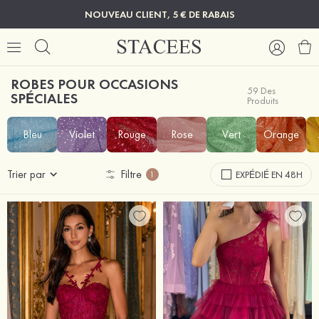
NOUVEAU CLIENT, 5 € DE RABAIS
ROBES POUR OCCASIONS
59 Des
SPÉCIALES
Produits
Bleu
Violet
Rouge
Rose
Vert
Orange
Trier par
Filtre
EXPÉDIÉ EN 48H
1