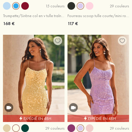
15 couleurs
29 couleurs
Trumpette/Sirène col en v tulle traîne balayage robe de bal
Fourreau scoop tulle courte/mini robe de fête de la rentrée
168 €
117 €
EXPÉDIÉ EN 48H
EXPÉDIÉ EN 48H
29 couleurs
29 couleurs