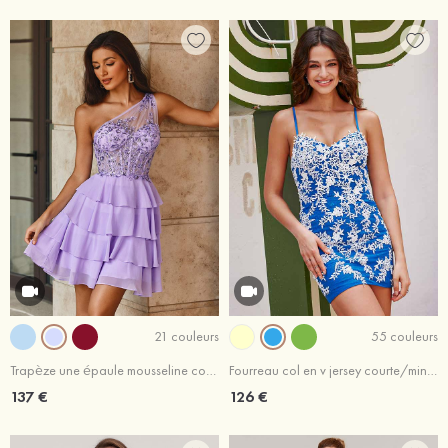
21 couleurs
55 couleurs
Trapèze une épaule mousseline courte/mini robe de fête de la rentrée
Fourreau col en v jersey courte/mini robe de fête de la rentrée avec appliqué
137 €
126 €