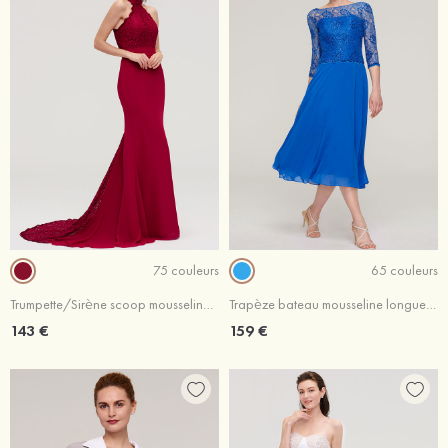
75 couleurs
65 couleurs
Trumpette/Sirène scoop mousseline traîne cour robe de soirée avec dentelle
Trapèze bateau mousseline longueur mollet robe de mère de la mariée avec dentelle
143 €
159 €