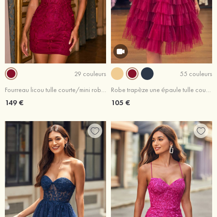
29 couleurs
55 couleurs
Fourreau licou tulle courte/mini robe de fête de la rentré avec dentelle
Robe trapèze une épaule tulle courte/mini robe de fête de la rentrée
149 €
105 €