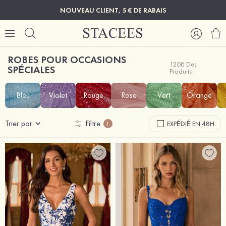
NOUVEAU CLIENT, 5 € DE RABAIS
ROBES POUR OCCASIONS
1208 Des
SPÉCIALES
Produits
Bleu
Violet
Rouge
Rose
Vert
Orange
Trier par
Filtre
EXPÉDIÉ EN 48H
1