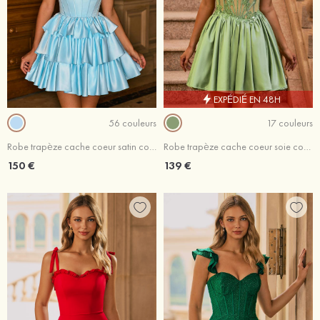
EXPÉDIÉ EN 48H
56 couleurs
17 couleurs
Robe trapèze cache coeur satin courte/mini robe de fête de la rentré avec appliqué perles
Robe trapèze cache coeur soie comme du satin courte/mini robe de fête de la rentré avec appliqué perles
150 €
139 €