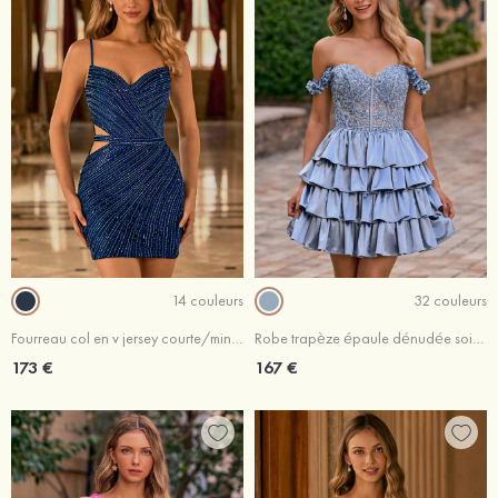
14 couleurs
32 couleurs
Fourreau col en v jersey courte/mini robe de fête de la rentré avec cristal strass
Robe trapèze épaule dénudée soie comme du satin courte/mini robe de fête de la rentré avec broderie fleurs
173 €
167 €