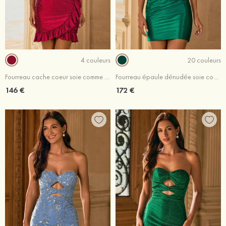
4 couleurs
20 couleurs
Fourreau cache coeur soie comme du satin courte/mini robe de fête de la rentré avec cristal volants
Fourreau épaule dénudée soie comme du satin courte/mini robe de fête de la rentré avec perles broderie
146 €
172 €