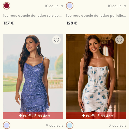
10 couleurs
10 couleurs
Fourreau épaule dénudée soie comme du satin courte/mini robe de fête de la rentré avec perles fleurs
Fourreau épaule dénudée paillettes courte/mini robe de fête de la rentré avec appliqué
137 €
128 €
EXPÉDIÉ EN 48H
EXPÉDIÉ EN 48H
9 couleurs
7 couleurs