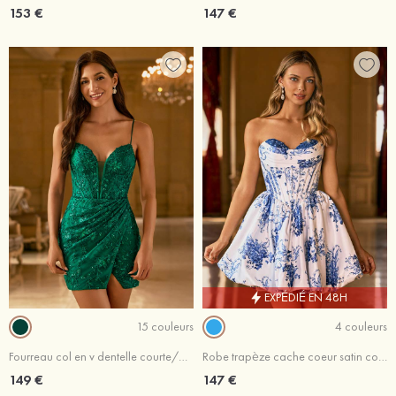
153 €
147 €
EXPÉDIÉ EN 48H
15 couleurs
4 couleurs
Fourreau col en v dentelle courte/mini robe de fête de la rentré avec plissé paillettes
Robe trapèze cache coeur satin courte/mini robe de fête de la rentré avec appliqué imprimé floral
149 €
147 €