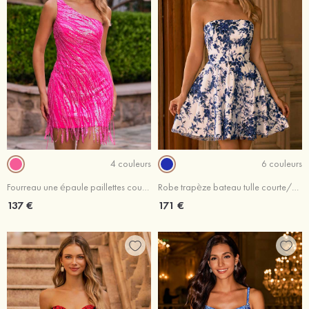
4 couleurs
6 couleurs
Fourreau une épaule paillettes courte/mini robe de fête de la rentré avec perles frange
Robe trapèze bateau tulle courte/mini robe de fête de la rentré avec perles paillettes
137 €
171 €