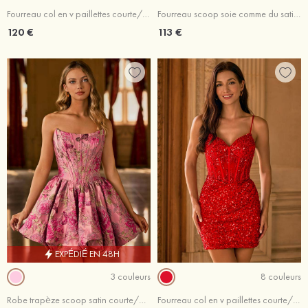
Fourreau col en v paillettes courte/mini robe de fête de la rentré avec appliqué volants
Fourreau scoop soie comme du satin courte/mini robe de fête de la rentré avec fendue imprimé floral
120 €
113 €
EXPÉDIÉ EN 48H
3 couleurs
8 couleurs
Robe trapèze scoop satin courte/mini robe de fête de la rentré avec plissé imprimé floral
Fourreau col en v paillettes courte/mini robe de fête de la rentré avec perles plissé