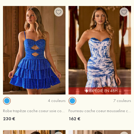
EXPÉDIÉ EN 48H
4 couleurs
7 couleurs
Robe trapèze cache coeur soie comme du satin courte/mini robe de fête de la rentré avec perles trou de serrure
Fourreau cache coeur mousseline courte/mini robe de fête de la rentré avec volants imprimé floral
230 €
162 €