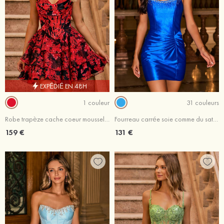
EXPÉDIÉ EN 48H
1 couleur
31 couleurs
Robe trapèze cache coeur mousseline courte/mini robe de fête de la rentré avec volants imprimé floral
Fourreau carrée soie comme du satin courte/mini robe de fête de la rentré avec perles plissé
159 €
131 €