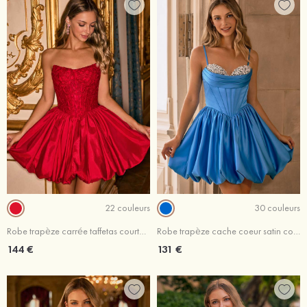
22 couleurs
30 couleurs
Robe trapèze carrée taffetas courte/mini robe de fête de la rentré avec appliqué perles
Robe trapèze cache coeur satin courte/mini robe de fête de la rentré avec cristal plissé
144 €
131 €