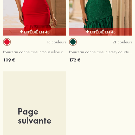
EXPÉDIÉ EN 48H
EXPÉDIÉ EN 48H
13 couleurs
21 couleurs
Fourreau cache coeur mousseline courte/mini robe de fête de la rentré avec volants noeuds papillons
Fourreau cache coeur jersey courte/mini robe de fête de la rentré avec cristal volants
109 €
172 €
Page
suivante