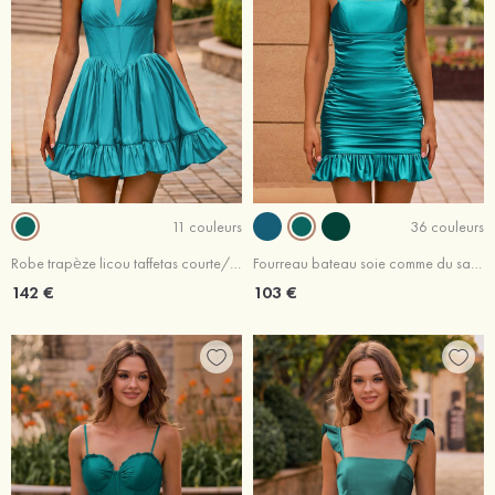
11 couleurs
36 couleurs
Robe trapèze licou taffetas courte/mini robe de fête de la rentré avec perles trou de serrure
Fourreau bateau soie comme du satin courte/mini robe de fête de la rentré avec plissé volants
142 €
103 €