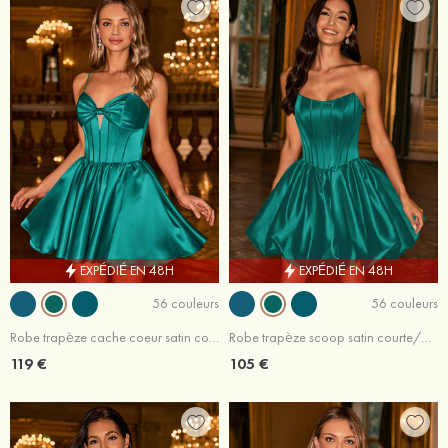
EXPÉDIÉ EN 48H
EXPÉDIÉ EN 48H
56 couleurs
56 couleurs
Robe trapèze cache coeur satin courte/mini robe de fête de la rentré avec plissé trou de serrure
Robe trapèze scoop satin courte/mini robe de fête de la rentré avec plissé
119 €
105 €