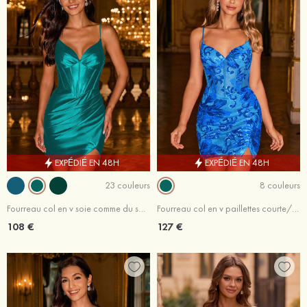
EXPÉDIÉ EN 48H
EXPÉDIÉ EN 48H
23 couleurs
8 couleurs
Fourreau col en v soie comme du satin courte/mini robe de fête de la rentré avec plissé fendue
Fourreau col en v paillettes courte/mini robe de fête de la rentré avec fendue
108 €
127 €