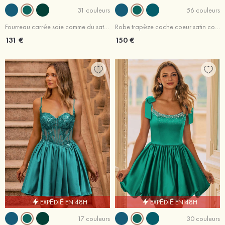
31 couleurs
56 couleurs
Fourreau carrée soie comme du satin courte/mini robe de fête de la rentré avec perles plissé
Robe trapèze cache coeur satin courte/mini robe de fête de la rentré avec appliqué perles
131 €
150 €
EXPÉDIÉ EN 48H
EXPÉDIÉ EN 48H
17 couleurs
30 couleurs