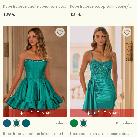
Robe trapèze cache coeur soie comme du satin courte/mini robe de fête de la rentré avec appliqué perles
Robe trapèze scoop satin courte/mini robe de fête de la rentré avec perles noeuds papillons
139 €
131 €
EXPÉDIÉ EN 48H
EXPÉDIÉ EN 48H
31 couleurs
8 couleurs
Robe trapèze bateau taffetas courte/mini robe de fête de la rentré avec perle plissé volants
Fourreau col en v soie comme du satin courte/mini robe de fête de la rentré avec paillettes drapé latéral