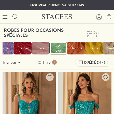
NOUVEAU CLIENT, 5 € DE RABAIS
ROBES POUR OCCASIONS
728 Des
SPÉCIALES
Produits
Violet
Rouge
Rose
Orange
Jaune
Neut
Vert
Trier par
Filtre
EXPÉDIÉ EN 48H
1