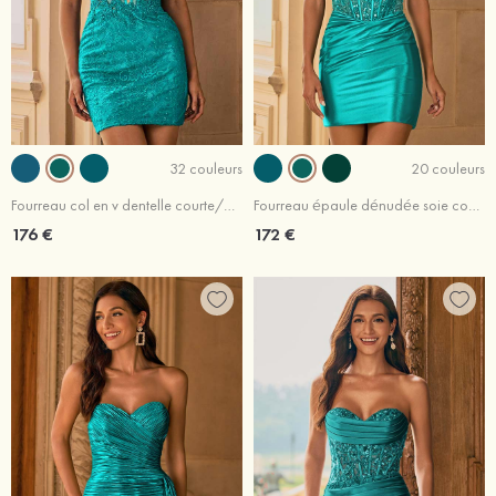
32 couleurs
20 couleurs
Fourreau col en v dentelle courte/mini robe de fête de la rentré avec perles
Fourreau épaule dénudée soie comme du satin courte/mini robe de fête de la rentré avec perles broderie
176 €
172 €