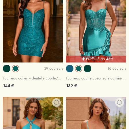
EXPÉDIÉ EN 48H
29 couleurs
16 couleurs
Fourreau col en v dentelle courte/mini robe de fête de la rentré avec perles
Fourreau cache coeur soie comme du satin courte/mini robe de fête de la rentré avec perles paillettes
144 €
132 €