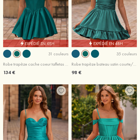
EXPÉDIÉ EN 48H
EXPÉDIÉ EN 48H
31 couleurs
35 couleurs
Robe trapèze cache coeur taffetas courte/mini robe de fête de la rentré avec plissé
Robe trapèze bateau satin courte/mini robe de fête de la rentré avec plissé volants
134 €
98 €