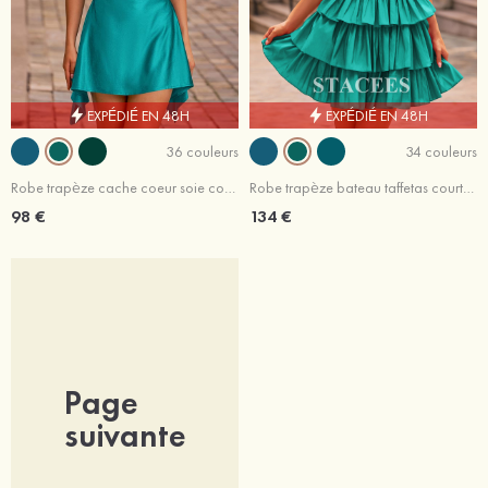
EXPÉDIÉ EN 48H
EXPÉDIÉ EN 48H
36 couleurs
34 couleurs
Robe trapèze cache coeur soie comme du satin courte/mini robe de fête de la rentré avec plissé drapé latéral
Robe trapèze bateau taffetas courte/mini robe de fête de la rentré avec plissé volants
98 €
134 €
Page
suivante