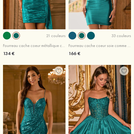
21 couleurs
33 couleurs
Fourreau cache coeur métallique courte/mini robe de fête de la rentré avec plissé drapé latéral
Fourreau cache coeur soie comme du satin courte/mini robe de fête de la rentré avec appliqué perles
134 €
166 €