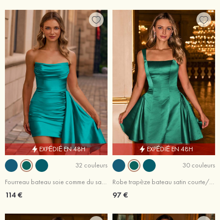
EXPÉDIÉ EN 48H
EXPÉDIÉ EN 48H
32 couleurs
30 couleurs
Fourreau bateau soie comme du satin courte/mini robe de fête de la rentré avec plissé drapé latéral
Robe trapèze bateau satin courte/mini robe de fête de la rentré avec plissé
114 €
97 €