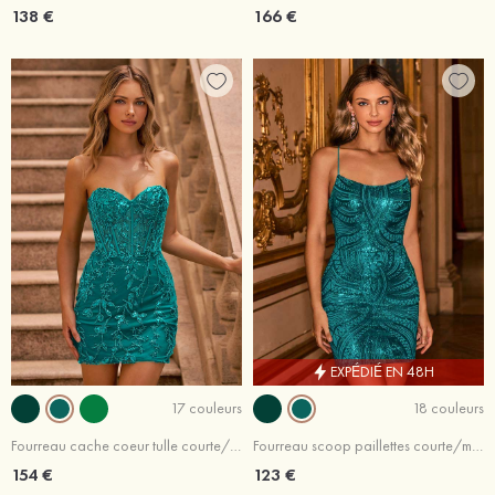
138 €
166 €
EXPÉDIÉ EN 48H
17 couleurs
18 couleurs
Fourreau cache coeur tulle courte/mini robe de fête de la rentré avec perles paillettes
Fourreau scoop paillettes courte/mini robe de fête de la rentré avec fendue
154 €
123 €