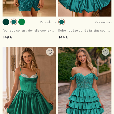
15 couleurs
22 couleurs
Fourreau col en v dentelle courte/mini robe de fête de la rentré avec plissé paillettes
Robe trapèze carrée taffetas courte/mini robe de fête de la rentré avec appliqué perles
149 €
144 €