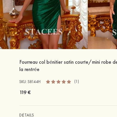
Fourreau col bénitier satin courte/mini robe d
la rentrée
(1)
SKU: S8144H
119 €
DÉTAILS