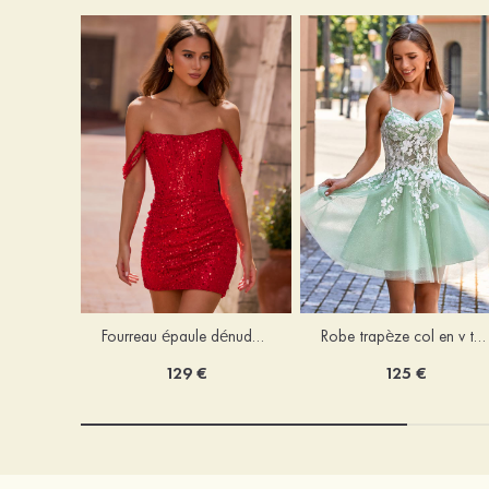
Fourreau épaule dénudée paillettes courte/mini robe de fête de la rentrée avec perles
Robe trapèze col en v tulle courte/mini robe de fête de la rentrée
129 €
125 €