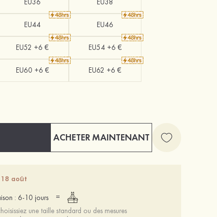
EU36
EU38
EU44
EU46
EU52 +6 €
EU54 +6 €
EU60 +6 €
EU62 +6 €
ACHETER MAINTENANT
 18 août
=
aison : 6-10 jours
oisissiez une taille standard ou des mesures