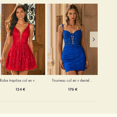
Robe trapèze col en v paillettes courte/mini robe de fête de la rentré
Fourreau col en v dentelle courte/mini robe de fête de la rentré avec perles
124 €
176 €