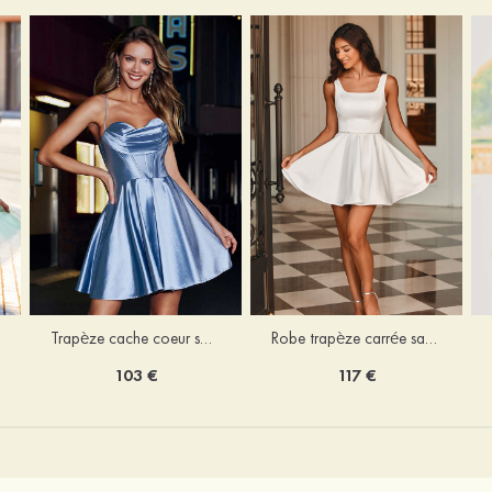
Trapèze cache coeur soie comme du satin courte/mini robe de fête de la rentrée
Robe trapèze carrée satin courte/mini robe de fête de la rentrée
103 €
117 €