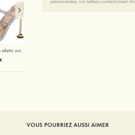
personnalisées, nos tailleurs confectionnent 
PU sandales talon stiletto outdoor chaussures de mode
Mariée onirique polyester soutien-gorge
€
12 €
VOUS POURRIEZ AUSSI AIMER