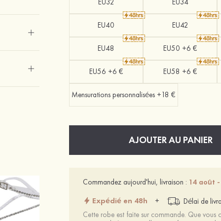
EU32
EU34
EU40
EU42
EU48
EU50 +6 €
EU56 +6 €
EU58 +6 €
Mensurations personnalisées +18 €
AJOUTER AU PANIER
Commandez aujourd'hui, livraison :
14 août -
Expédié en 48h
+
Délai de livr
Cette robe est faite sur commande. Que vous ch