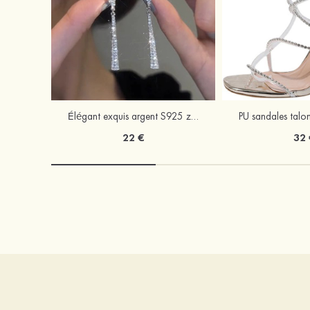
Élégant exquis argent S925 zircon boucles d'oreilles
22 €
32 