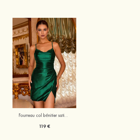
Fourreau col bénitier satin courte/mini robe de fête de la rentrée
119 €