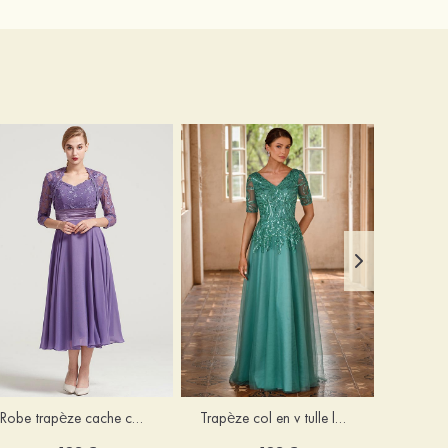
Robe trapèze cache cœur mousseline longueur mollet robe de mère de la mariée avec plissé veste
Trapèze col en v tulle longueur ras du sol robe de mère de la mariée avec perles paillettes