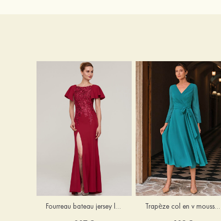
Fourreau bateau jersey longueur ras du sol robe de mère de la mariée avec appliqué fendue
Trapèze col en v mousseline longueur mollet robe de mère de la mariée avec plissé ceintures