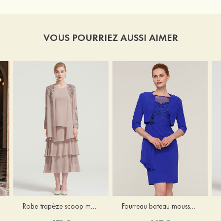
VOUS POURRIEZ AUSSI AIMER
Robe trapèze scoop mousseline longueur mollet robe de mère de la mariée avec appliqué volants veste
Fourreau bateau mousseline longueur genou robe de mère de la mariée avec appliqué perle plissé veste