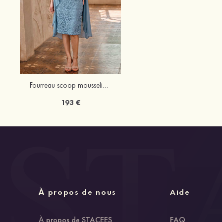
Fourreau scoop mousseline longueur genou robe de mère de la mariée avec dentelle ceinture veste
193 €
À propos de nous
Aide
À propos de STACEES
FAQ