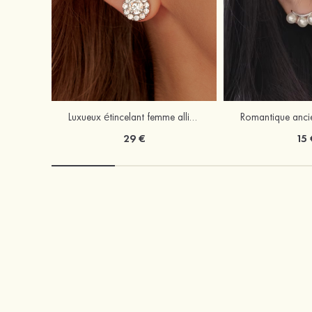
Luxueux étincelant femme alliage boucles d'oreilles avec zircone cubique
29 €
15 