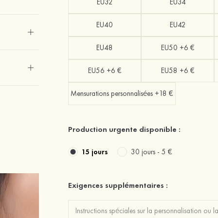
EU32
EU34
EU40
EU42
EU48
EU50 +6 €
EU56 +6 €
EU58 +6 €
Mensurations personnalisées +18 €
Production urgente disponible :
15 jours
30 jours -
5 €
Exigences supplémentaires :