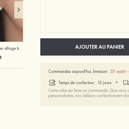
AJOUTER AU PANIER
Romantique ancien alliage boucles d'oreilles avec perles d'imitation
Mariée onirique polyester soutien-gorge
€
12 €
Commandez aujourd'hui, livraison :
27 août -
+
Temps de confection : 15 jours
Cette robe est faite sur commande. Que vous ch
personnalisées, nos tailleurs confectionnent 