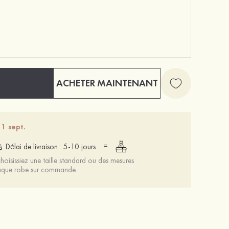
ACHETER MAINTENANT
Femmes cuir microfibre peep toe sandales talon bottier chaussures d'extérieur avec cristal
Talons à bout ouvert sandales pu extérieur chaussures de mode
70 €
36 €
 1 sept.
=
Délai de livraison : 5-10 jours
oisissiez une taille standard ou des mesures
chaque robe sur commande.