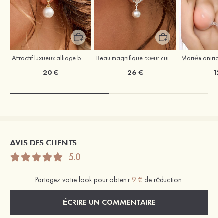
Attractif luxueux alliage boucles d'oreilles avec zircone cubique perles d'imitation
Beau magnifique cœur cuivre argent 925 boucles d'oreilles avec zircone cubique perles d'imitation
20 €
26 €
1
AVIS DES CLIENTS
5.0
Partagez votre look pour obtenir
9 €
de réduction.
ÉCRIRE UN COMMENTAIRE