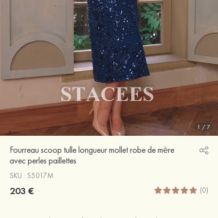
1
/
7
Fourreau scoop tulle longueur mollet robe de mère
avec perles paillettes
SKU : S5017M
203 €
(0)