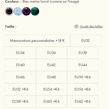
Couleur :
Bleu marine foncé
(comme sur l'image)
Taille :
Guide des tailles
Mensurations personnalisées +18 €
EU32
EU34
EU36
EU38
EU40
EU42
EU44
EU46
EU48
EU50 +€6
EU52 +€6
EU54 +€6
EU56 +€6
EU58 +€6
EU60 +€6
EU62 +€6