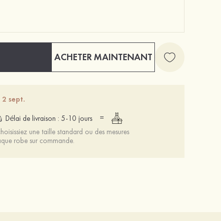
ACHETER MAINTENANT
Mariée onirique polyester soutien-gorge
12 €
 2 sept.
=
Délai de livraison : 5-10 jours
oisissiez une taille standard ou des mesures
chaque robe sur commande.