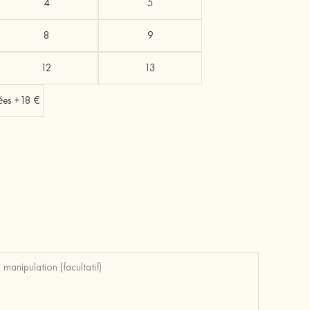
4
5
8
9
12
13
sées +18 €