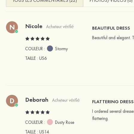
TOUS LES COMMENTAIRES (22)
PHOTOS/VIDEOS (0)
Nicole
N
Acheteur vérifié
BEAUTIFUL DRESS
Beautiful and elegant. 
COULEUR :
Stormy
TAILLE
: US6
Deborah
D
Acheteur vérifié
FLATTERING DRESS
I ordered several dresse
flattering.
COULEUR :
Dusty Rose
TAILLE
: US14