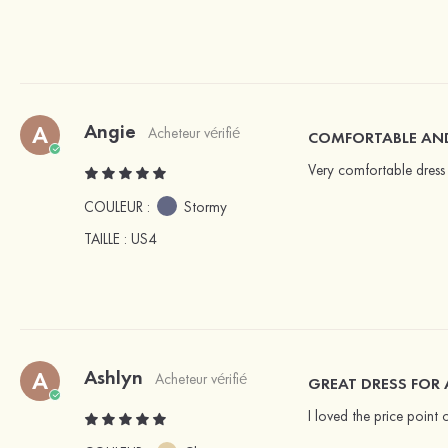
Angie
A
Acheteur vérifié
COMFORTABLE AND
Very comfortable dress 
COULEUR :
Stormy
TAILLE
: US4
Ashlyn
A
Acheteur vérifié
GREAT DRESS FOR
I loved the price point o