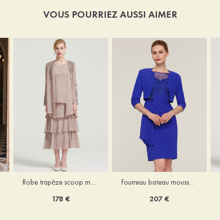
VOUS POURRIEZ AUSSI AIMER
Robe trapèze scoop mousseline longueur mollet robe de mère de la mariée avec appliqué volants veste
Fourreau bateau mousseline longueur genou robe de mère de la mariée avec appliqué perle plissé veste
178 €
207 €