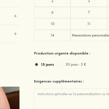
2
3
6
7
10
11
14
Mensurations personnali
Production urgente disponible :
15 jours
30 jours -
5 €
Exigences supplémentaires :