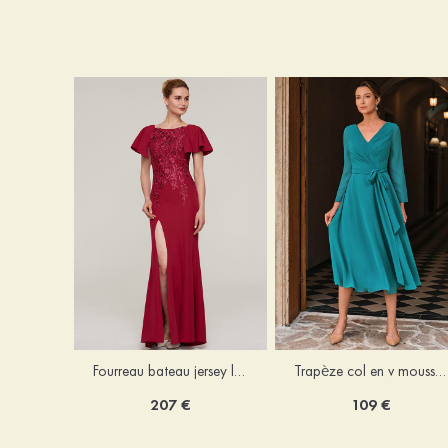
Fourreau bateau jersey longueur ras du sol robe de mère de la mariée avec appliqué fendue
Trapèze col en v mousseline longueur mollet robe de mère de la mariée avec plissé ceintures
207 €
109 €