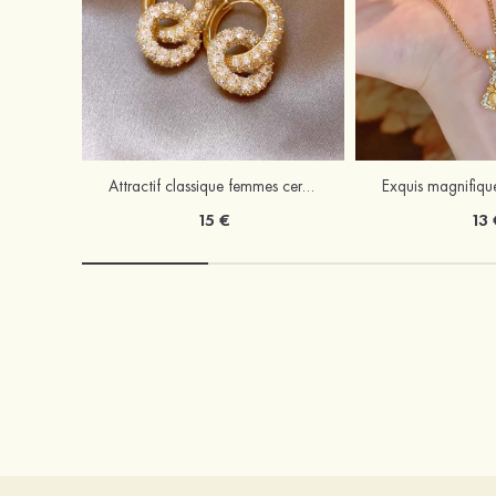
Attractif classique femmes cercle alliage boucles d'oreilles avec zircone cubique
15 €
13 