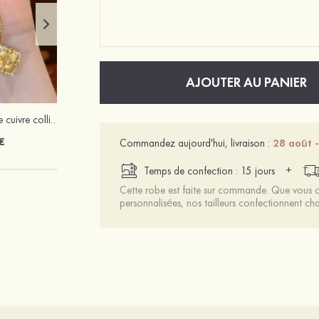
AJOUTER AU PANIER
Exquis magnifique cuivre colliers avec zircone cubique
Femmes pu talons peep toe sandales talon bottier chaussures pour les soirées
€
103 €
Commandez aujourd'hui, livraison :
28 août -
+
Temps de confection : 15 jours
Cette robe est faite sur commande. Que vous ch
personnalisées, nos tailleurs confectionnent 