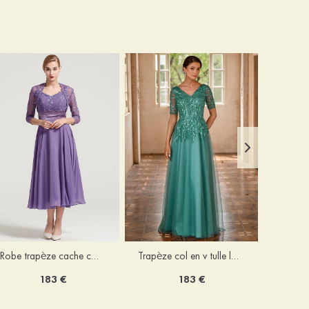
Robe trapèze cache cœur mousseline longueur mollet robe de mère de la mariée avec plissé veste
Trapèze col en v tulle longueur ras du sol robe de mère de la mariée avec perles paillettes
183 €
183 €