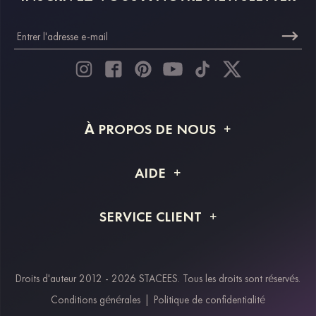
À PROPOS DE NOUS
À propos de STACEES
AIDE
Livraison
FAQ
SERVICE CLIENT
Retour et remboursement
Suivi de commande
Guide des tailles
Projet personnalisé
Contactez-nous
Droits d'auteur 2012 - 2026 STACEES. Tous les droits sont réservés.
Modes de paiement
Conditions générales
|
Politique de confidentialité
Klarna