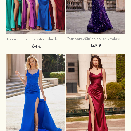
Trumpette/Sirène col en v velours paillettes traîne balayage robe de bal
Fourreau col en v satin traîne balayage robe de bal
142 €
164 €