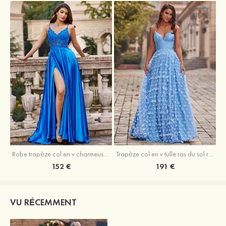
Robe trapèze col en v charmeuse traîne balayage robe de bal
Trapèze col en v tulle ras du sol robe de bal avec papillon
152 €
191 €
VU RÉCEMMENT