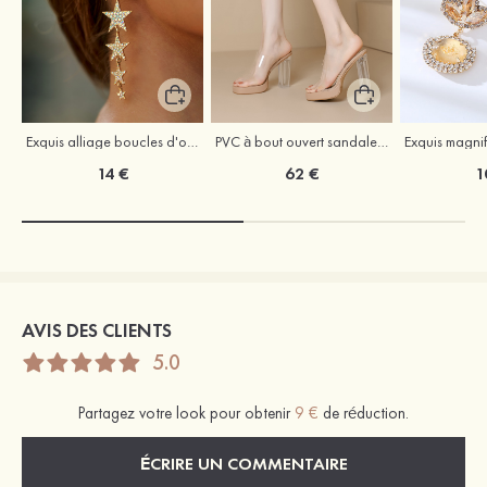
Exquis alliage boucles d'oreilles
PVC à bout ouvert sandaless talon bottier chaussures de mode
14 €
62 €
1
AVIS DES CLIENTS
5.0
Partagez votre look pour obtenir
9 €
de réduction.
ÉCRIRE UN COMMENTAIRE