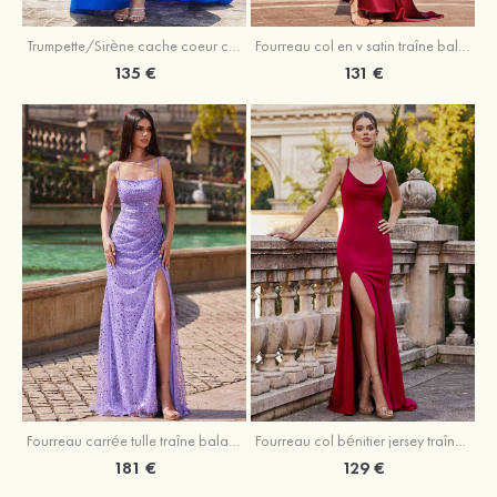
Trumpette/Sirène cache coeur charmeuse traîne balayage robe de bal
Fourreau col en v satin traîne balayage robe de bal
135 €
131 €
Fourreau carrée tulle traîne balayage robe de bal
Fourreau col bénitier jersey traîne balayage robe de bal
181 €
129 €