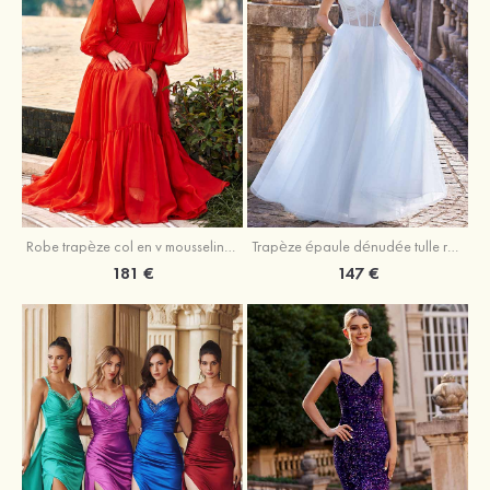
Robe trapèze col en v mousseline ras du sol robe de bal
Trapèze épaule dénudée tulle ras du sol robe de bal
181 €
147 €