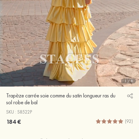
1
/
8
Trapèze carrée soie comme du satin longueur ras du
sol robe de bal
SKU : S8522P
184 €
(92)