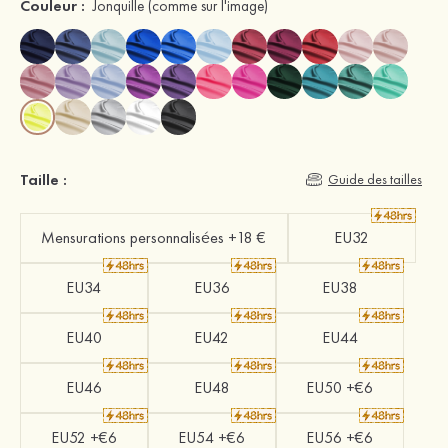
Couleur :
Jonquille
(comme sur l'image)
Taille :
Guide des tailles
Mensurations personnalisées +18 €
EU32
EU34
EU36
EU38
EU40
EU42
EU44
EU46
EU48
EU50 +€6
EU52 +€6
EU54 +€6
EU56 +€6