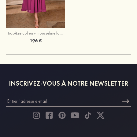
Trapèze col en v mousseline longueur mollet robe de mère de la mariée avec appliqué paillettes
196 €
INSCRIVEZ-VOUS À NOTRE NEWSLETTER