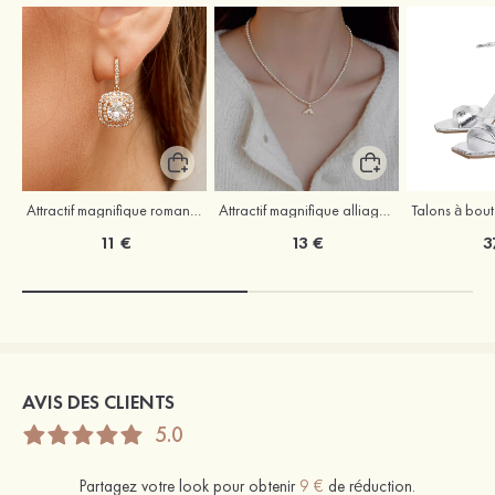
Attractif magnifique romantique argent s925 zircon boucles d'oreilles
Attractif magnifique alliage colliers avec zircone cubique perle
11 €
13 €
3
AVIS DES CLIENTS
5.0
Partagez votre look pour obtenir
9 €
de réduction.