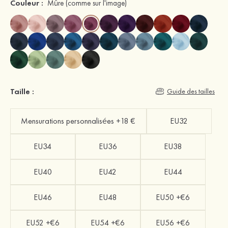
Couleur :
Mûre
(comme sur l'image)
Taille :
Guide des tailles
Mensurations personnalisées +18 €
EU32
EU34
EU36
EU38
EU40
EU42
EU44
EU46
EU48
EU50 +€6
EU52 +€6
EU54 +€6
EU56 +€6