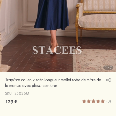
1
/
7
Trapèze col en v satin longueur mollet robe de mère de
la mariée avec plissé ceintures
SKU : S5036M
129 €
(0)