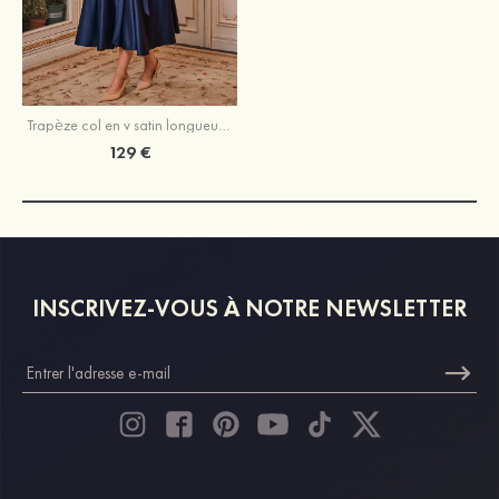
Trapèze col en v satin longueur mollet robe de mère de la mariée avec plissé ceintures
129 €
INSCRIVEZ-VOUS À NOTRE NEWSLETTER