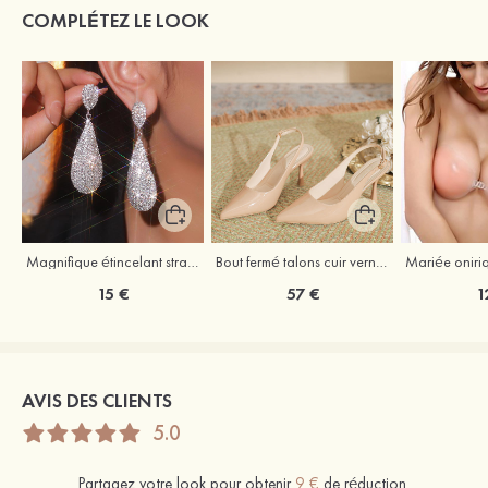
COMPLÉTEZ LE LOOK
Magnifique étincelant strass boucles d'oreilles
Bout fermé talons cuir verni occasion spéciale chaussures de mode
15 €
57 €
1
AVIS DES CLIENTS
5.0
Partagez votre look pour obtenir
9 €
de réduction.