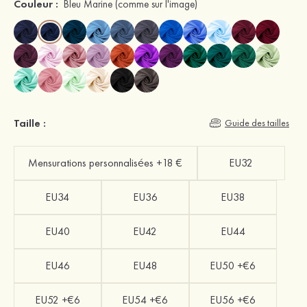
Couleur :
Bleu Marine
(comme sur l'image)
Taille :
Guide des tailles
Mensurations personnalisées +18 €
EU32
EU34
EU36
EU38
EU40
EU42
EU44
EU46
EU48
EU50 +€6
EU52 +€6
EU54 +€6
EU56 +€6