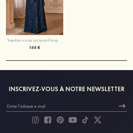
Trapèze scoop jacquard longueur ras du sol robe de mère de la mariée avec plissé ceinture strass
144 €
INSCRIVEZ-VOUS À NOTRE NEWSLETTER