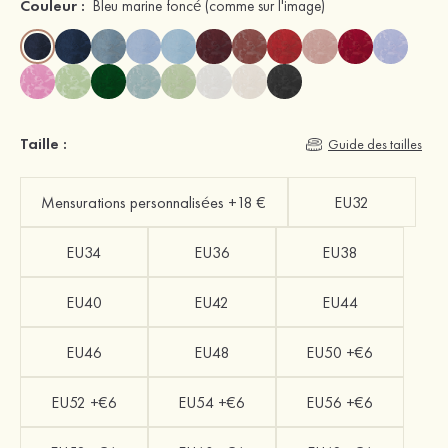
Couleur :
Bleu marine foncé
(comme sur l'image)
Taille :
Guide des tailles
Mensurations personnalisées +18 €
EU32
EU34
EU36
EU38
EU40
EU42
EU44
EU46
EU48
EU50 +€6
EU52 +€6
EU54 +€6
EU56 +€6