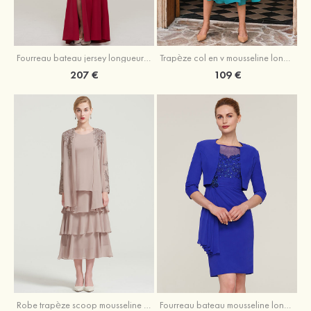
Fourreau bateau jersey longueur ras du sol robe de mère de la mariée avec appliqué fendue
Trapèze col en v mousseline longueur mollet robe de mère de la mariée avec plissé ceintures
207 €
109 €
Robe trapèze scoop mousseline longueur mollet robe de mère de la mariée avec appliqué volants veste
Fourreau bateau mousseline longueur genou robe de mère de la mariée avec appliqué perle plissé veste