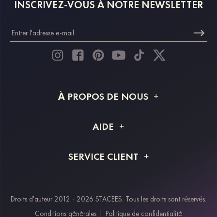
INSCRIVEZ-VOUS À NOTRE NEWSLETTER
À PROPOS DE NOUS
À propos de STACEES
AIDE
Livraison
FAQ
SERVICE CLIENT
Retour et remboursement
Suivi de commande
Guide des tailles
Projet personnalisé
Contactez-nous
Droits d'auteur 2012 - 2026 STACEES. Tous les droits sont réservés.
Modes de paiement
Conditions générales
|
Politique de confidentialité