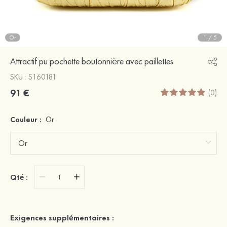
Or
1
/
5
Attractif pu pochette boutonnière avec paillettes
SKU : S160181
91 €
(0)
Couleur :
Or
Qté :
Exigences supplémentaires :