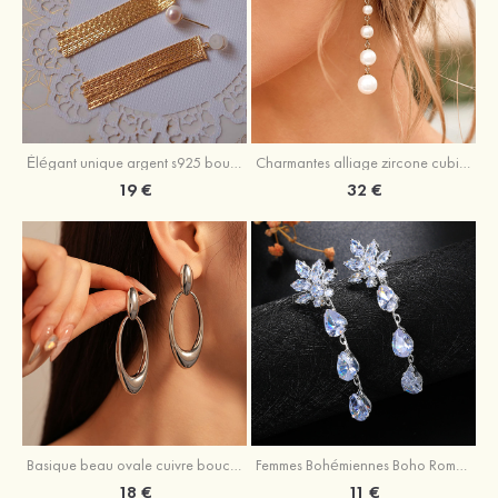
Élégant unique argent s925 boucles d'oreilles avec perle
Charmantes alliage zircone cubique perle boucles d'oreilles de mariage
19 €
32 €
Basique beau ovale cuivre boucles d'oreilles
Femmes Bohémiennes Boho Romantiques Zircon Boucles d'Oreilles
18 €
11 €