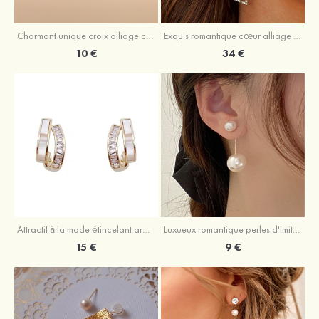
Charmant unique croix alliage colliers avec cristal
Exquis romantique cœur alliage boucles d'oreilles avec strass
10 €
34 €
Attractif à la mode étincelant argent s925 zircon boucles d'oreilles
Luxueux romantique perles d'imitation boucles d'oreilles
15 €
9 €