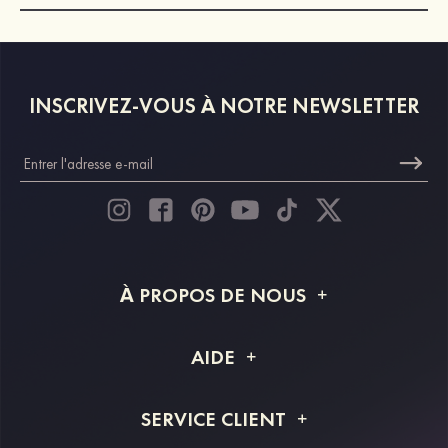
INSCRIVEZ-VOUS À NOTRE NEWSLETTER
À PROPOS DE NOUS
À propos de STACEES
AIDE
Livraison
FAQ
SERVICE CLIENT
Retour et remboursement