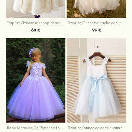
Trapèze/Princesse scoop dentelle longueur genou robe de fille de fleur
Trapèze/Princesse cache coeur longueur ras du sol tulle robe de fille de fleur avec ceintures
68 €
99 €
Robe Marquise Col Festonné Longueur Ras du Sol Tulle Robe de fille de fleur avec Appliqué Cristal Dentelle
Trapèze/princesse carrée satin tulle longueur genou robe de fille de fleur