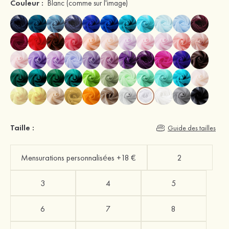
Couleur :
Blanc
(comme sur l'image)
Taille :
Guide des tailles
Mensurations personnalisées +18 €
2
3
4
5
6
7
8