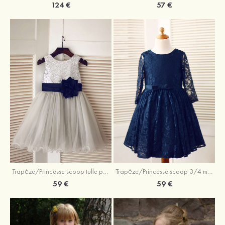
124 €
57 €
Trapèze/Princesse scoop tulle paillettes longueur genou robe de fille de fleur
Trapèze/Princesse scoop 3/4 manches longueur genou dentelle robe de fille de fleur
59 €
59 €