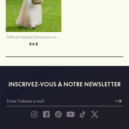
Délicat trapèze/princesse scoop longueur ras du sol tulle robe de fille de fleur avec fleurs paillettes
84 €
INSCRIVEZ-VOUS À NOTRE NEWSLETTER