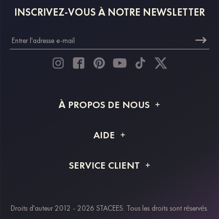
INSCRIVEZ-VOUS À NOTRE NEWSLETTER
À PROPOS DE NOUS
À propos de STACEES
AIDE
Livraison
FAQ
SERVICE CLIENT
Retour et remboursement
Suivi de commande
Guide des tailles
Projet personnalisé
Contactez-nous
Droits d'auteur 2012 - 2026 STACEES. Tous les droits sont réservés.
Modes de paiement