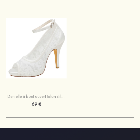
Dentelle à bout ouvert talon stiletto avec boucle chaussures de mariage
69 €