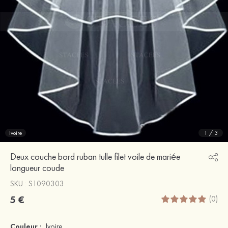
Ivoire
1
/
3
Deux couche bord ruban tulle filet voile de mariée
longueur coude
SKU : S1090303
5 €
(0)
Couleur :
Ivoire