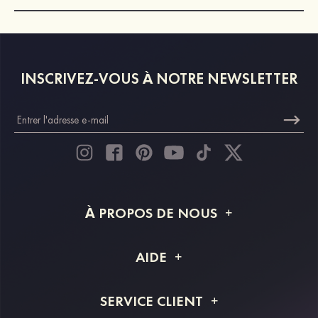
INSCRIVEZ-VOUS À NOTRE NEWSLETTER
À PROPOS DE NOUS
À propos de STACEES
AIDE
Livraison
FAQ
SERVICE CLIENT
Retour et remboursement