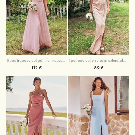
Fourreau col en v satin extensible asymétrique robe de demoiselle d'honneur
Robe trapèze col bénitier mousseline ras du sol robe de demoiselle d'honneur
89 €
112 €