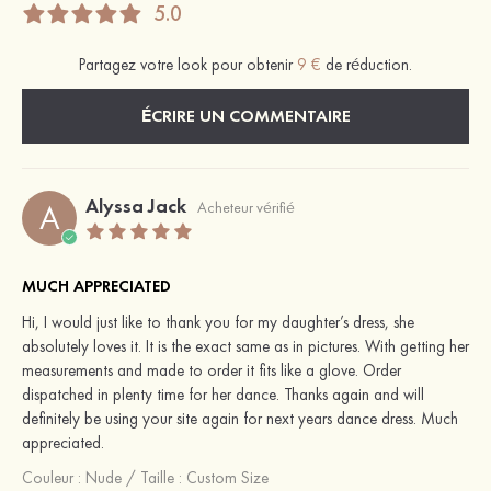
5.0
Partagez votre look pour obtenir
9 €
de réduction.
ÉCRIRE UN COMMENTAIRE
Alyssa Jack
A
Acheteur vérifié
MUCH APPRECIATED
Hi, I would just like to thank you for my daughter’s dress, she
absolutely loves it. It is the exact same as in pictures. With getting her
measurements and made to order it fits like a glove. Order
dispatched in plenty time for her dance. Thanks again and will
definitely be using your site again for next years dance dress. Much
appreciated.
Couleur :
Nude
/
Taille : Custom Size