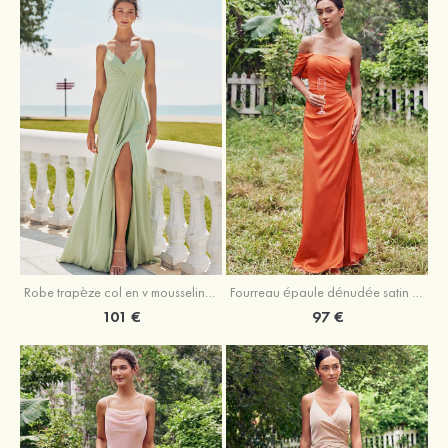
Robe trapèze col en v mousseline ras du sol robe de demoiselle d'honneur
Fourreau épaule dénudée satin extensible ras du sol robe de demoiselle d'honneur
101 €
97 €