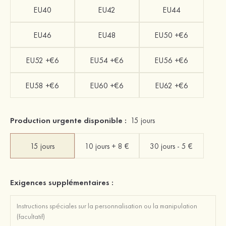
EU40
EU42
EU44
EU46
EU48
EU50 +€6
EU52 +€6
EU54 +€6
EU56 +€6
EU58 +€6
EU60 +€6
EU62 +€6
Production urgente disponible :
15 jours
15 jours
10 jours + 8 €
30 jours - 5 €
Exigences supplémentaires :