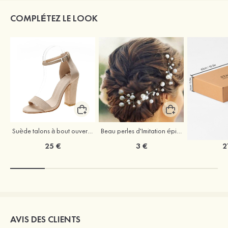
COMPLÉTEZ LE LOOK
Suède talons à bout ouvert sandales talon bottier chaussures pour les soirées
Beau perles d'Imitation épingles à cheveux coiffe
25 €
3 €
2
AVIS DES CLIENTS