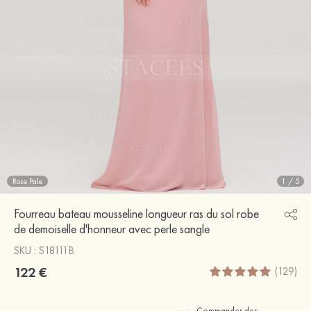
Rose Pale
1
/
5
Fourreau bateau mousseline longueur ras du sol robe
de demoiselle d'honneur avec perle sangle
SKU : S18111B
122 €
(129)
Commander des