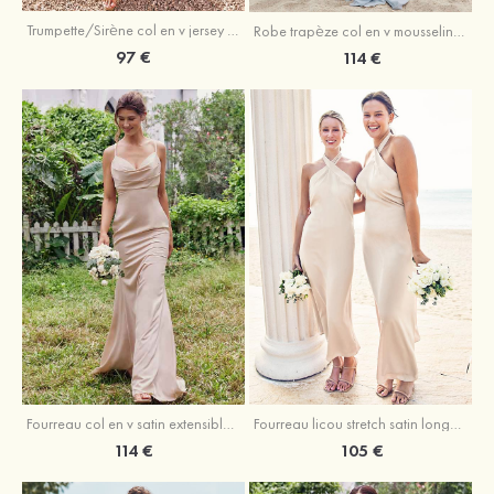
Trumpette/Sirène col en v jersey ras du sol robe de demoiselle d'honneur
Robe trapèze col en v mousseline ras du sol robe de demoiselle d'honneur
97 €
114 €
Fourreau licou stretch satin longueur cheville robe de demoiselle d'honneur
Fourreau col en v satin extensible ras du sol robe de demoiselle d'honneur
105 €
114 €