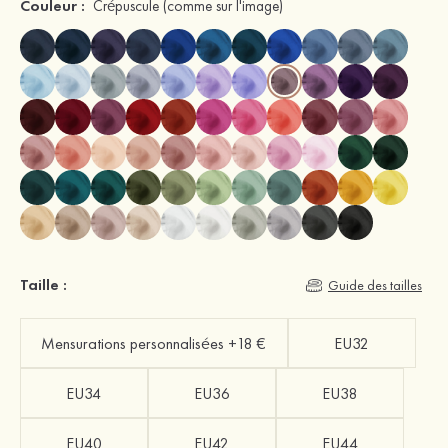
Couleur :
Crépuscule
(comme sur l'image)
Taille :
Guide des tailles
Mensurations personnalisées +18 €
EU32
EU34
EU36
EU38
EU40
EU42
EU44