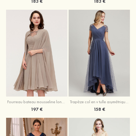
183 €
183 €
Fourreau bateau mousseline longueur genou robe de mère de la mariée avec appliqué plissé veste
Trapèze col en v tulle asymétrique robe de mère de la mariée
197 €
158 €