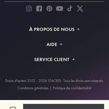
À PROPOS DE NOUS
À propos de STACEES
AIDE
Livraison
FAQ
SERVICE CLIENT
Retour et remboursement
Suivi de commande
Guide des tailles
Projet personnalisé
Contactez-nous
Droits d'auteur 2012 - 2026 STACEES. Tous les droits sont réservés.
Modes de paiement
Conditions générales
|
Politique de confidentialité
Klarna
Afterpay
Paypal