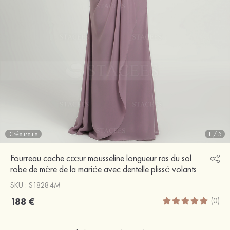
Crépuscule
1
/
5
Fourreau cache cœur mousseline longueur ras du sol
robe de mère de la mariée avec dentelle plissé volants
SKU : S18284M
188 €
(0)