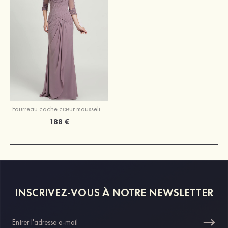
Fourreau cache cœur mousseline longueur ras du sol robe de mère de la mariée avec dentelle plissé volants
188 €
INSCRIVEZ-VOUS À NOTRE NEWSLETTER