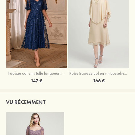
Trapèze col en v tulle longueur mollet robe de mère de la mariée avec appliqué paillettes ceinture
Robe trapèze col en v mousseline longueur mollet robe de mère de la mariée avec perle
147 €
166 €
VU RÉCEMMENT