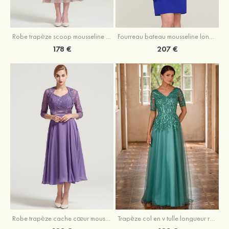
Robe trapèze scoop mousseline longueur mollet robe de mère de la mariée avec appliqué volants veste
Fourreau bateau mousseline longueur genou robe de mère de la mariée avec appliqué perle plissé veste
178 €
207 €
Robe trapèze cache cœur mousseline longueur mollet robe de mère de la mariée avec plissé veste
Trapèze col en v tulle longueur ras du sol robe de mère de la mariée avec perles paillettes