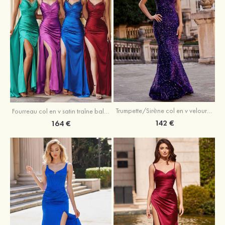
Trumpette/Sirène col en v velours paillettes traîne balayage robe de bal
Fourreau col en v satin traîne balayage robe de bal
142 €
164 €