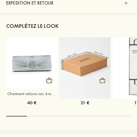
EXPÉDITION ET RETOUR
COMPLÉTEZ LE LOOK
Charmant velours sac à main
Coffret à vêtements de mariage Stacees
40 €
21 €
1