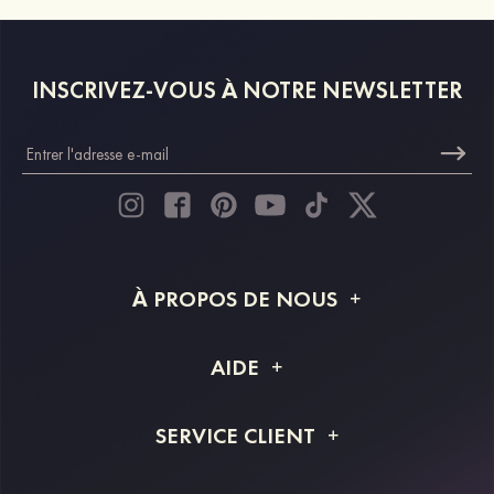
INSCRIVEZ-VOUS À NOTRE NEWSLETTER
À PROPOS DE NOUS
À propos de STACEES
AIDE
Livraison
FAQ
SERVICE CLIENT
Retour et remboursement
Suivi de commande
Guide des tailles