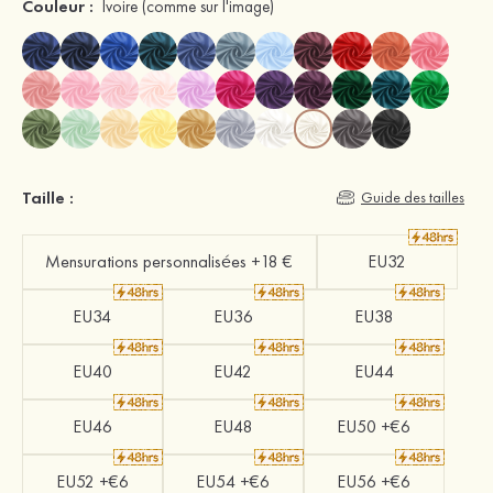
Couleur :
Ivoire
(comme sur l'image)
Taille :
Guide des tailles
Mensurations personnalisées +18 €
EU32
EU34
EU36
EU38
EU40
EU42
EU44
EU46
EU48
EU50 +€6
EU52 +€6
EU54 +€6
EU56 +€6