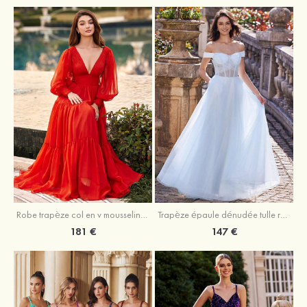
Robe trapèze col en v mousseline ras du sol robe de bal
Trapèze épaule dénudée tulle ras du sol robe de bal
181 €
147 €