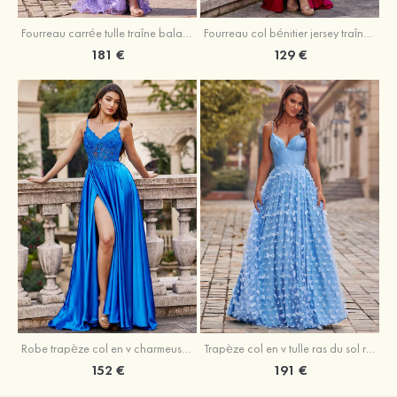
Fourreau carrée tulle traîne balayage robe de bal
Fourreau col bénitier jersey traîne balayage robe de bal
181 €
129 €
Robe trapèze col en v charmeuse traîne balayage robe de bal
Trapèze col en v tulle ras du sol robe de bal avec papillon
152 €
191 €