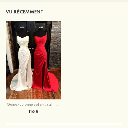
VU RÉCEMMENT
Gaine/colonne col en v satin traîne balayage robe de bal avec pleated split
116 €