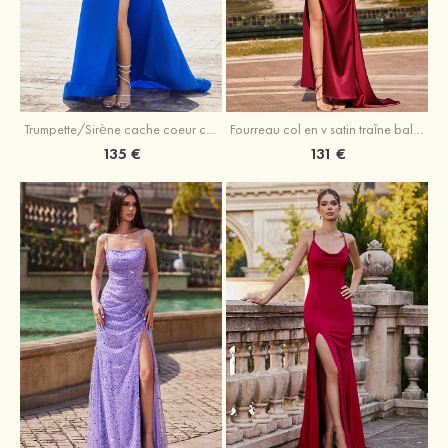
Trumpette/Sirène cache coeur charmeuse traîne balayage robe de bal
Fourreau col en v satin traîne balayage robe de bal
135 €
131 €