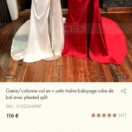
Ivoire
1
/
2
Gaine/colonne col en v satin traîne balayage robe de
bal avec pleated split
SKU : S10236498P
116 €
(41)