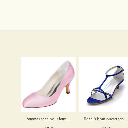
Femmes satin bout fermé talon bottier grâce mariage chaussures
Satin à bout ouvert sandales talon kitten mariage chaussures