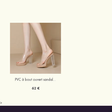
PVC à bout ouvert sandaless talon bottier chaussures de mode
62 €
>