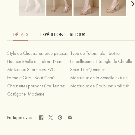
DÉTAILS
EXPÉDITION ET RETOUR
Style de Chaussures:
escarpins,sandales,à bout ouvert,Talons
Type de Talon:
talon bottier
Hauteur Réelle du Talon:
12cm
Embellissement:
Sangle de Cheville
Matériaux Supérieurs:
PVC
Sexe:
Filles',Femmes
Forme d'Orteil:
Bout Carré
Matériaux de la Semelle Extérieure:
Chaussures pouvant être Teintes:
Non
Matériaux de Doublure:
similicuir
Catégorie:
Moderne
Partager avec: