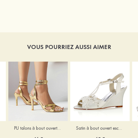
VOUS POURRIEZ AUSSI AIMER
PU talons à bout ouvert sandales talon stiletto moderne chaussures
Satin à bout ouvert escarpins Compensés talon compensé chaussures de mariage