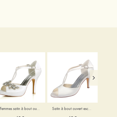
Femmes satin à bout ouvert plateforme escarpins talon stiletto chaussures de mariage avec boucle
Satin à bout ouvert escarpins talon stiletto chaussures de mariage