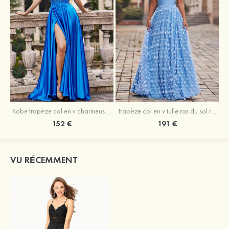
Robe trapèze col en v charmeuse traîne balayage robe de bal
Trapèze col en v tulle ras du sol robe de bal avec papillon
152 €
191 €
VU RÉCEMMENT