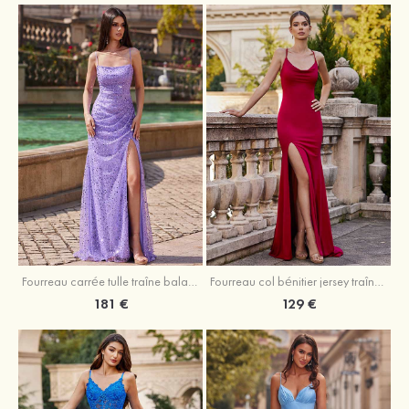
Fourreau carrée tulle traîne balayage robe de bal
Fourreau col bénitier jersey traîne balayage robe de bal
181 €
129 €