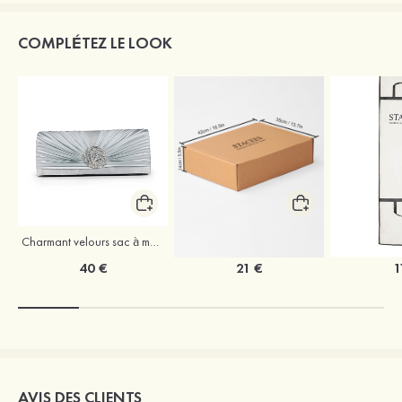
COMPLÉTEZ LE LOOK
Charmant velours sac à main
Coffret à vêtements de mariage Stacees
40 €
21 €
1
AVIS DES CLIENTS