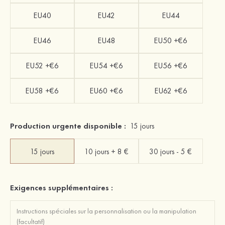
EU40
EU42
EU44
EU46
EU48
EU50 +€6
EU52 +€6
EU54 +€6
EU56 +€6
EU58 +€6
EU60 +€6
EU62 +€6
Production urgente disponible :
15 jours
15 jours
10 jours + 8 €
30 jours - 5 €
Exigences supplémentaires :