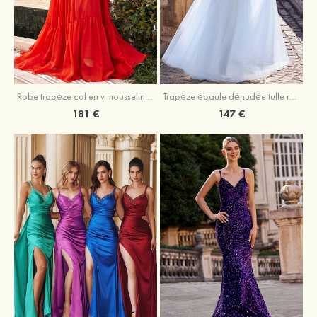
Robe trapèze col en v mousseline ras du sol robe de bal
Trapèze épaule dénudée tulle ras du sol robe de bal
181 €
147 €