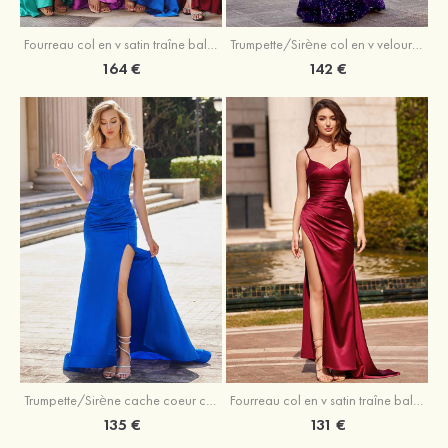
Trumpette/Sirène col en v velours paillettes traîne balayage robe de bal
Fourreau col en v satin traîne balayage robe de bal
142 €
164 €
Trumpette/Sirène cache coeur charmeuse traîne balayage robe de bal
Fourreau col en v satin traîne balayage robe de bal
135 €
131 €