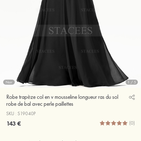
Noir
1
/
5
Robe trapèze col en v mousseline longueur ras du sol
robe de bal avec perle paillettes
SKU : S19040P
143 €
(0)