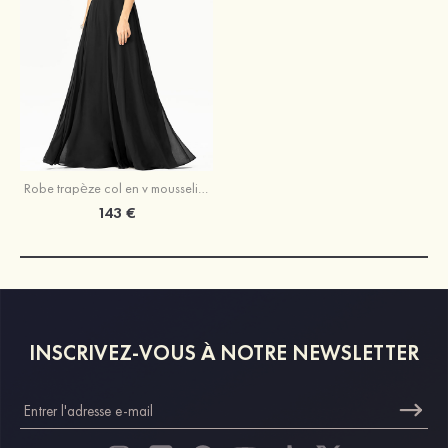
Robe trapèze col en v mousseline longueur ras du sol robe de bal avec perle paillettes
143 €
INSCRIVEZ-VOUS À NOTRE NEWSLETTER