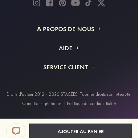
À PROPOS DE NOUS
À propos de STACEES
AIDE
Livraison
FAQ
SERVICE CLIENT
Retour et remboursement
Suivi de commande
Guide des tailles
Projet personnalisé
Contactez-nous
Droits d'auteur 2012 - 2026 STACEES. Tous les droits sont réservés.
Modes de paiement
Conditions générales
|
Politique de confidentialité
Klarna
Afterpay
Paypal
AJOUTER AU PANIER
Réductions étudiants & travailleurs essentiels