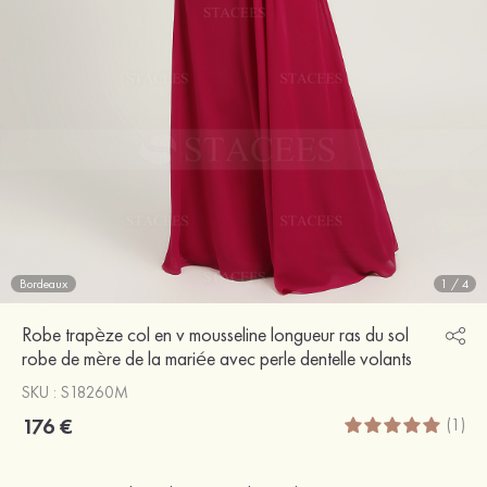
Bordeaux
1
/
4
Robe trapèze col en v mousseline longueur ras du sol
robe de mère de la mariée avec perle dentelle volants
SKU : S18260M
176 €
(1)