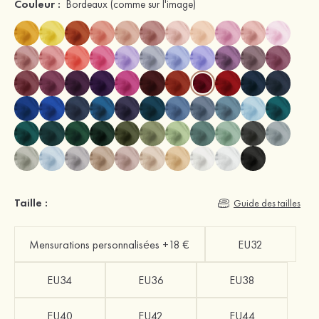
Couleur :
Bordeaux
(comme sur l'image)
Taille :
Guide des tailles
Mensurations personnalisées +18 €
EU32
EU34
EU36
EU38
EU40
EU42
EU44